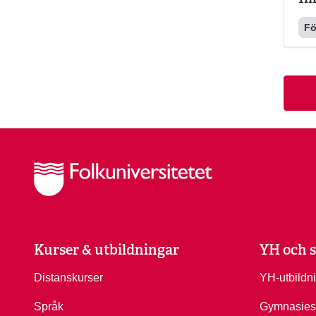
Fö
Kurser & utbildningar
YH och s
Distanskurser
YH-utbildn
Språk
Gymnasies