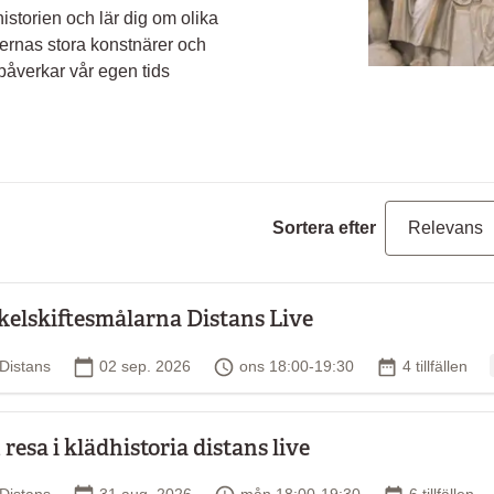
storien och lär dig om olika
kernas stora konstnärer och
påverkar vår egen tids
Sortera efter
kelskiftesmålarna Distans Live
Plats
Startdatum
Tid
Antal tillfällen
Distans
02 sep. 2026
ons 18:00-19:30
4 tillfällen
 resa i klädhistoria distans live
Plats
Startdatum
Tid
Antal tillfäll