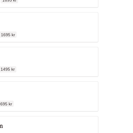
1695 kr
Ordinarie pris
n
1695 kr
Ordinarie pris
1495 kr
rdinarie pris
695 kr
sm