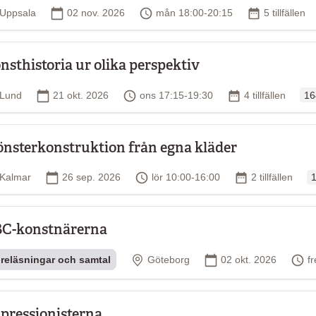
Plats
Startdatum
Tid
Antal tillfäll
Uppsala
02 nov. 2026
mån 18:00-20:15
5 tillfällen
nsthistoria ur olika perspektiv
Ord
Plats
Startdatum
Tid
Antal tillfällen
Lund
21 okt. 2026
ons 17:15-19:30
4 tillfällen
16
nsterkonstruktion från egna kläder
O
Plats
Startdatum
Tid
Antal tillfällen
Kalmar
26 sep. 2026
lör 10:00-16:00
2 tillfällen
1
C-konstnärerna
Plats
Startdatum
T
reläsningar och samtal
Göteborg
02 okt. 2026
f
pressionisterna