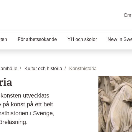
Om 
eten
För arbetssökande
YH och skolor
New in Sw
Samhälle
Kultur och historia
Konsthistoria
ria
 konsten utvecklats
e på konst på ett helt
thistorien i Sverige,
öreläsning.