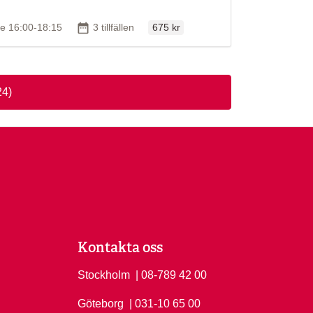
Ordinarie pris
id
Antal tillfällen
re 16:00-18:15
3 tillfällen
675 kr
24)
Kontakta oss
Stockholm
Ring Stockholm på
| 08-789 42 00
Göteborg
Ring Göteborg på
| 031-10 65 00