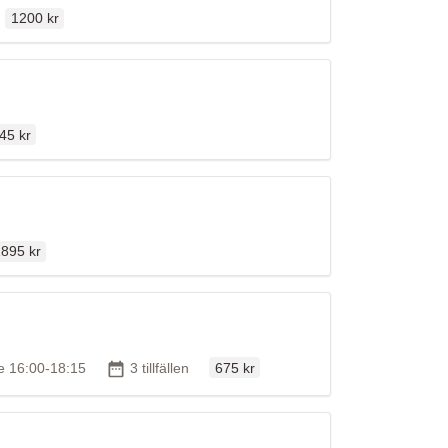
Ordinarie pris
en
1200 kr
inarie pris
45 kr
rdinarie pris
895 kr
Ordinarie pris
id
Antal tillfällen
re 16:00-18:15
3 tillfällen
675 kr