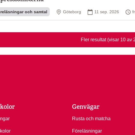
Plats
Startdatum
T
reläsningar och samtal
Göteborg
11 sep. 2026
f
Fler resultat
(visar 10 av 
kolor
Genvägar
ingar
Rusta och matcha
kolor
Föreläsningar