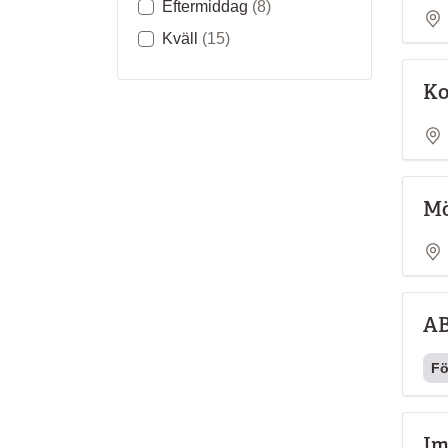
Eftermiddag
(8)
Kväll
(15)
Ko
Mö
AB
Fö
Im