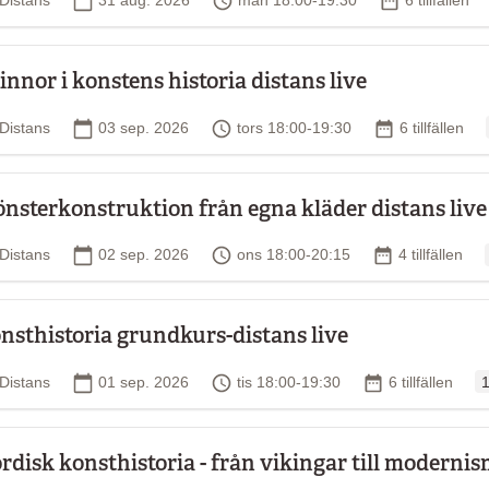
Distans
31 aug. 2026
mån 18:00-19:30
6 tillfällen
innor i konstens historia distans live
Plats
Startdatum
Tid
Antal tillfälle
Distans
03 sep. 2026
tors 18:00-19:30
6 tillfällen
nsterkonstruktion från egna kläder distans live
Plats
Startdatum
Tid
Antal tillfällen
Distans
02 sep. 2026
ons 18:00-20:15
4 tillfällen
nsthistoria grundkurs-distans live
O
Plats
Startdatum
Tid
Antal tillfällen
Distans
01 sep. 2026
tis 18:00-19:30
6 tillfällen
1
rdisk konsthistoria - från vikingar till moderni