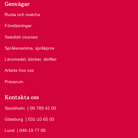
Genvägar
Rusta och matcha
Föreläsningar
Swedish courses
Språkexamina, språkprov
Läromedel, böcker, skrifter
Arbeta hos oss
Pressrum
Kontakta oss
Stockholm
Ring Stockholm på
| 08-789 42 00
Göteborg
Ring Göteborg på
| 031-10 65 00
Lund
Ring Lund på
| 046-19 77 00