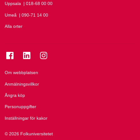
Uppsala
Ring Uppsala på
| 018-68 00 00
Umeå
Ring Umeå på
| 090-71 14 00
Alla orter
Se folkuniversitetet på Facebook
Se folkuniversitetet på LinkedIn
Se folkuniversitetet på Instagram
Om webbplatsen
Anmälningsvillkor
Ångra köp
Personuppgifter
Inställningar för kakor
© 2026 Folkuniversitetet