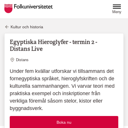
Hoppa till huvudinnehåll
Meny
Kultur och historia
Egyptiska Hieroglyfer - termin 2 -
Distans Live
Plats
Distans
Under fem kvällar utforskar vi tillsammans det
fornegyptiska språket, hieroglyfskriften och de
kulturella sammanhangen. Vi varvar teori med
praktiska exempel och inskriptioner från
verkliga föremål såsom stelor, kistor eller
byggnadsverk.
Boka nu