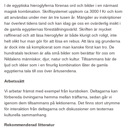
I de egyptiska hieroglyferna förenas ord och bilder i en närmast
magisk kombination. Skriftsystemet uppkom ca 3000 f Kr och kom
att användas under mer än tre tusen år. Mängder av inskriptioner
har överlevt tidens tand och kan idag ge oss en ovärderlig insikt i
de gamla egyptiernas föreställningsvärld. Skriften är mycket
raffinerad och att läsa hieroglyfer är både klurigt och roligt, inte
helt olikt hur man gör för att lösa en rebus. Att lära sig grunderna
är dock inte så komplicerat som man kanske först kan tro. De
hundratals tecknen är alla små bilder som berättar för oss om
Nildalens människor, djur, natur och kultur. Tillsammans bär de
ljud och idéer som i en finurlig kombination låter de gamla
egyptierna tala till oss över årtusendena.
Arbetssätt
Vi arbetar främst med exempel från kursboken. Deltagarna kan
förbereda övningarna hemma mellan träffarna, sedan går vi
igenom dem tillsammans på lektionerna. Det finns stort utrymme
för interaktion från deltagarna och diskussioner om texternas
kulturella sammanhang.
Rekommenderad litteratur