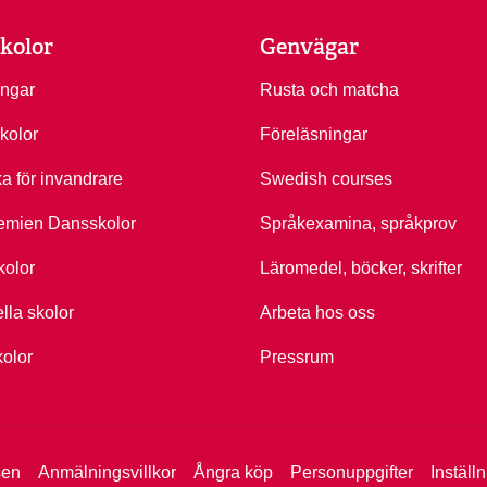
kolor
Genvägar
ingar
Rusta och matcha
kolor
Föreläsningar
ka för invandrare
Swedish courses
emien Dansskolor
Språkexamina, språkprov
kolor
Läromedel, böcker, skrifter
ella skolor
Arbeta hos oss
kolor
Pressrum
sen
Anmälningsvillkor
Ångra köp
Personuppgifter
Inställ