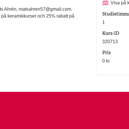
Visa på 
 Mats Ahrén, matsahren57@gmail.com.
Studietimm
t på keramikkurser och 25% rabatt på
1
Kurs-ID
320713
Pris
0 kr