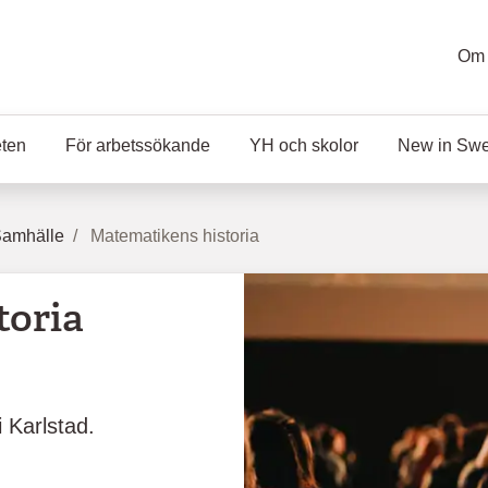
Om 
eten
För arbetssökande
YH och skolor
New in Sw
Samhälle
Matematikens historia
toria
 Karlstad.