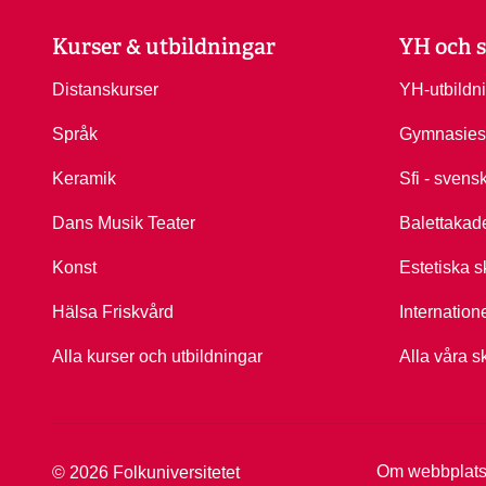
Kurser & utbildningar
YH och s
Distanskurser
YH-utbildn
Språk
Gymnasies
Keramik
Sfi - svens
Dans Musik Teater
Balettakad
Konst
Estetiska s
Hälsa Friskvård
Internation
Alla kurser och utbildningar
Alla våra s
Om webbplat
© 2026 Folkuniversitetet