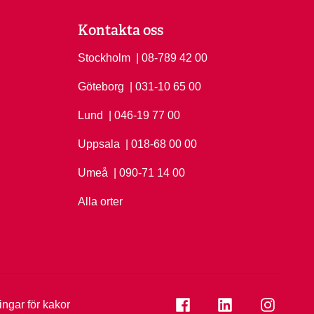
Kontakta oss
Stockholm
Ring Stockholm på
| 08-789 42 00
Göteborg
Ring Göteborg på
| 031-10 65 00
Lund
Ring Lund på
| 046-19 77 00
Uppsala
Ring Uppsala på
| 018-68 00 00
Umeå
Ring Umeå på
| 090-71 14 00
Alla orter
Se folkuniversitetet på
Se folkuniversi
Se folk
ningar för kakor