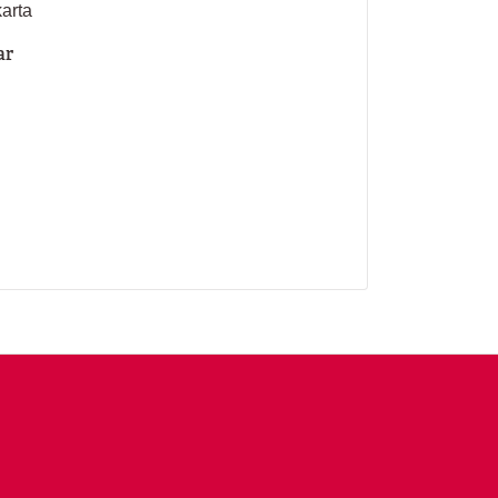
karta
ar