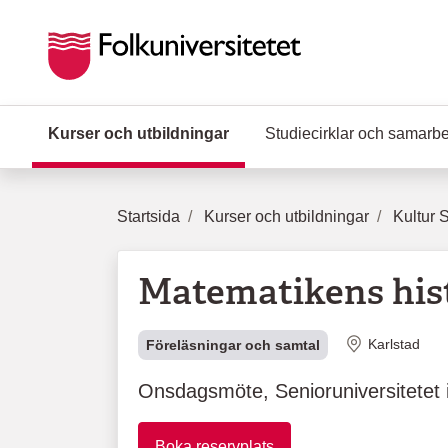
Hoppa till huvudinnehåll
Kurser och utbildningar
(Aktuell sida)
Studiecirklar och samarb
Startsida
Kurser och utbildningar
Kultur 
Matematikens his
Plats
Karlstad
Föreläsningar och samtal
Onsdagsmöte, Senioruniversitetet i
Boka reservplats