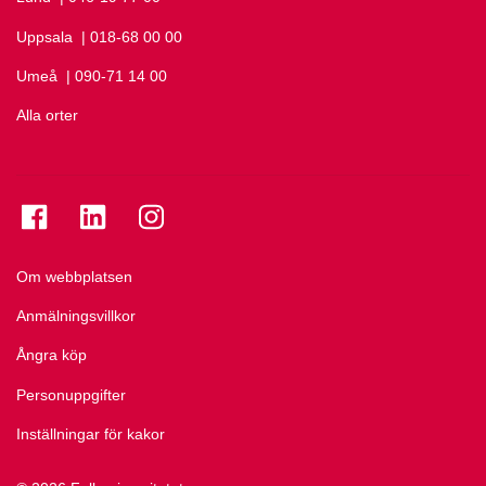
Uppsala
Ring Uppsala på
| 018-68 00 00
Umeå
Ring Umeå på
| 090-71 14 00
Alla orter
Se folkuniversitetet på Facebook
Se folkuniversitetet på LinkedIn
Se folkuniversitetet på Instagram
Om webbplatsen
Anmälningsvillkor
Ångra köp
Personuppgifter
Inställningar för kakor