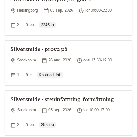
Plats
Startdatum
Tid
Helsingborg
05 sep. 2026
lör 09:00-15:30
Ordinarie pris
Antal tillfällen
2 tillfällen
2245 kr
Silversmide - prova på
Plats
Startdatum
Tid
Stockholm
26 aug. 2026
ons 17:30-19:00
Ordinarie pris
Antal tillfällen
1 tillfälle
Kostnadsfritt
Silversmide - steninfattning, fortsättning
Plats
Startdatum
Tid
Stockholm
05 sep. 2026
lör 10:00-17:00
Ordinarie pris
Antal tillfällen
2 tillfällen
2575 kr