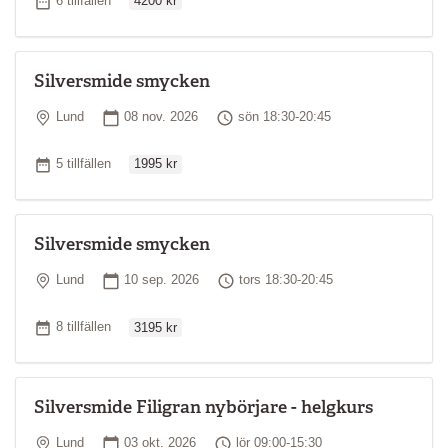
6 tillfällen
4200 kr
Silversmide smycken
Plats
Startdatum
Tid
Lund
08 nov. 2026
sön 18:30-20:45
Ordinarie pris
Antal tillfällen
5 tillfällen
1995 kr
Silversmide smycken
Plats
Startdatum
Tid
Lund
10 sep. 2026
tors 18:30-20:45
Ordinarie pris
Antal tillfällen
8 tillfällen
3195 kr
Silversmide Filigran nybörjare - helgkurs
Plats
Startdatum
Tid
Lund
03 okt. 2026
lör 09:00-15:30