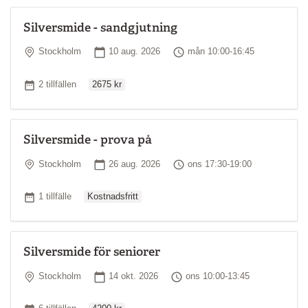
Silversmide - sandgjutning
Plats
Startdatum
Tid
Stockholm
10 aug. 2026
mån 10:00-16:45
Ordinarie pris
Antal tillfällen
2 tillfällen
2675 kr
Silversmide - prova på
Plats
Startdatum
Tid
Stockholm
26 aug. 2026
ons 17:30-19:00
Ordinarie pris
Antal tillfällen
1 tillfälle
Kostnadsfritt
Silversmide för seniorer
Plats
Startdatum
Tid
Stockholm
14 okt. 2026
ons 10:00-13:45
Ordinarie pris
Antal tillfällen