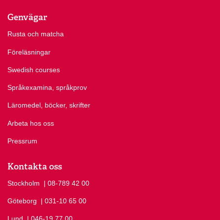
Genvägar
Rusta och matcha
Föreläsningar
Swedish courses
Språkexamina, språkprov
Läromedel, böcker, skrifter
Arbeta hos oss
Pressrum
Kontakta oss
Stockholm
Ring Stockholm på
| 08-789 42 00
Göteborg
Ring Göteborg på
| 031-10 65 00
Lund
Ring Lund på
| 046-19 77 00