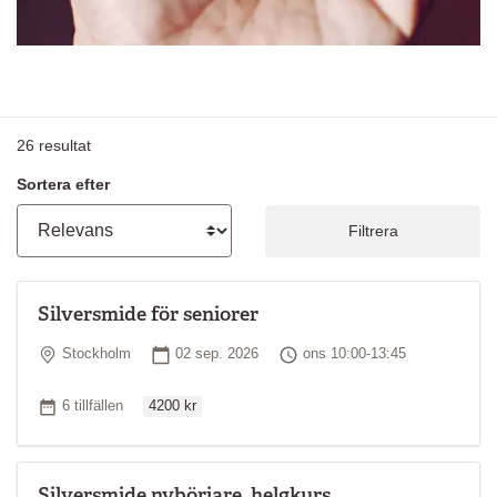
26
resultat
Sortera efter
Filtrera
Silversmide för seniorer
Plats
Startdatum
Tid
Stockholm
02 sep. 2026
ons 10:00-13:45
Ordinarie pris
Antal tillfällen
6 tillfällen
4200 kr
Silversmide nybörjare, helgkurs