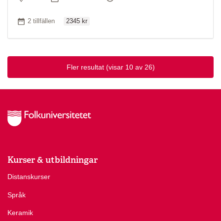
Ordinarie pris
Antal tillfällen
2 tillfällen
2345 kr
Fler resultat
(visar 10 av 26)
Kurser & utbildningar
Distanskurser
Språk
Keramik