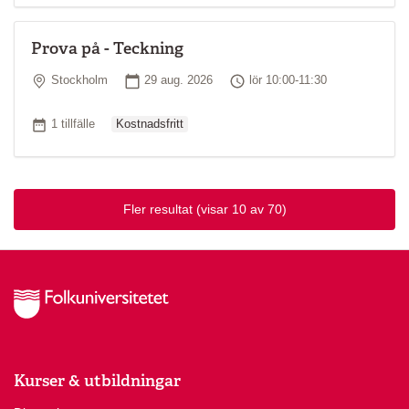
Prova på - Teckning
Plats
Startdatum
Tid
Stockholm
29 aug. 2026
lör 10:00-11:30
Ordinarie pris
Antal tillfällen
1 tillfälle
Kostnadsfritt
Fler resultat
(visar 10 av 70)
Kurser & utbildningar