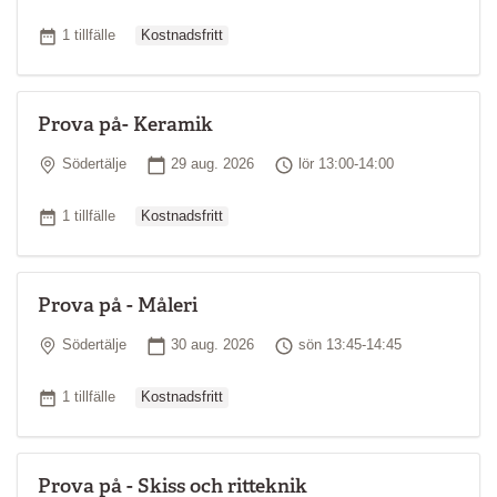
Ordinarie pris
Antal tillfällen
1 tillfälle
Kostnadsfritt
Prova på- Keramik
Plats
Startdatum
Tid
Södertälje
29 aug. 2026
lör 13:00-14:00
Ordinarie pris
Antal tillfällen
1 tillfälle
Kostnadsfritt
Prova på - Måleri
Plats
Startdatum
Tid
Södertälje
30 aug. 2026
sön 13:45-14:45
Ordinarie pris
Antal tillfällen
1 tillfälle
Kostnadsfritt
Prova på - Skiss och ritteknik