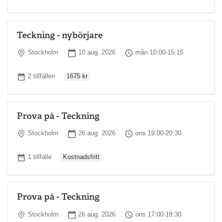
Teckning - nybörjare
Plats
Startdatum
Tid
Stockholm
10 aug. 2026
mån 10:00-15:15
Ordinarie pris
Antal tillfällen
2 tillfällen
1675 kr
Prova på - Teckning
Plats
Startdatum
Tid
Stockholm
26 aug. 2026
ons 19:00-20:30
Ordinarie pris
Antal tillfällen
1 tillfälle
Kostnadsfritt
Prova på - Teckning
Plats
Startdatum
Tid
Stockholm
26 aug. 2026
ons 17:00-18:30