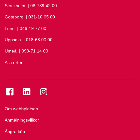
Stockholm
Ring Stockholm på
| 08-789 42 00
Göteborg
Ring Göteborg på
| 031-10 65 00
Lund
Ring Lund på
| 046-19 77 00
Uppsala
Ring Uppsala på
| 018-68 00 00
Umeå
Ring Umeå på
| 090-71 14 00
Alla orter
Se folkuniversitetet på Facebook
Se folkuniversitetet på LinkedIn
Se folkuniversitetet på Instagram
Om webbplatsen
Anmälningsvillkor
Ångra köp