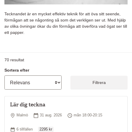
Tecknandet är en mycket effektiv teknik för att öva sitt seende,
förmågan att se någonting så som det verkligen ser ut. Med hjälp
av olika övningar ökar du din förmåga att överföra vad ögat ser till
ett papper.
70
resultat
Sortera efter
Filtrera
Lär dig teckna
Plats
Startdatum
Tid
Malmö
31 aug. 2026
mån 18:00-20:15
Ordinarie pris
Antal tillfällen
6 tillfällen
2295 kr