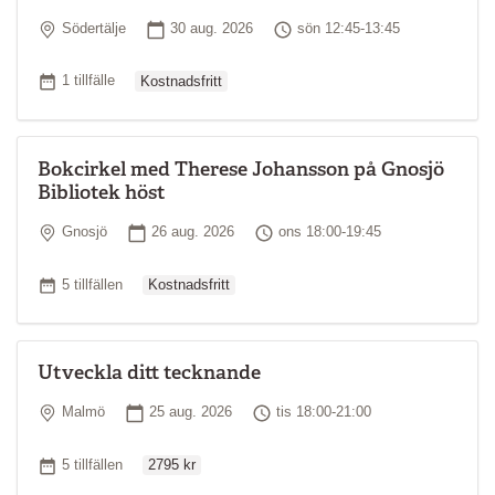
Plats
Startdatum
Tid
Södertälje
30 aug. 2026
sön 12:45-13:45
Ordinarie pris
Antal tillfällen
1 tillfälle
Kostnadsfritt
Bokcirkel med Therese Johansson på Gnosjö
Bibliotek höst
Plats
Startdatum
Tid
Gnosjö
26 aug. 2026
ons 18:00-19:45
Ordinarie pris
Antal tillfällen
5 tillfällen
Kostnadsfritt
Utveckla ditt tecknande
Plats
Startdatum
Tid
Malmö
25 aug. 2026
tis 18:00-21:00
Ordinarie pris
Antal tillfällen
5 tillfällen
2795 kr