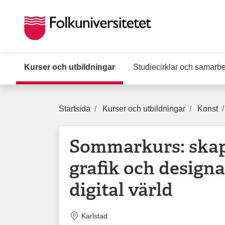
Hoppa till huvudinnehåll
Kurser och utbildningar
(Aktuell sida)
Studiecirklar och samarb
Startsida
Kurser och utbildningar
Konst
Sommarkurs: skap
grafik och designa
digital värld
Plats
Karlstad