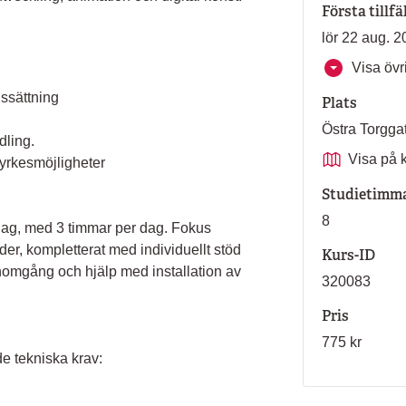
Första tillfä
lör 22 aug. 2
Visa övri
ssättning
Plats
Östra Torgg
dling.
Visa på 
yrkesmöjligheter
Studietimm
8
ndag, med 3 timmar per dag. Fokus
er, kompletterat med individuellt stöd
Kurs-ID
nomgång och hjälp med installation av
320083
Pris
775 kr
e tekniska krav: