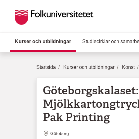
Hoppa till huvudinnehåll
Kurser och utbildningar
(Aktuell sida)
Studiecirklar och samarb
Startsida
Kurser och utbildningar
Konst
Göteborgskalaset:
Mjölkkartongtryck
Pak Printing
Plats
Göteborg