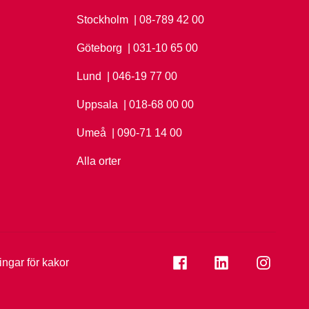
Stockholm
Ring Stockholm på
| 08-789 42 00
Göteborg
Ring Göteborg på
| 031-10 65 00
Lund
Ring Lund på
| 046-19 77 00
Uppsala
Ring Uppsala på
| 018-68 00 00
Umeå
Ring Umeå på
| 090-71 14 00
Alla orter
Se folkuniversitetet på
Se folkuniversi
Se folk
ningar för kakor