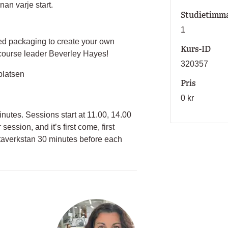
nan varje start.
Studietimm
1
cled packaging to create your own
Kurs-ID
d course leader Beverley Hayes!
320357
platsen
Pris
0 kr
nutes. Sessions start at 11.00, 14.00
ession, and it’s first come, first
Götaverkstan 30 minutes before each