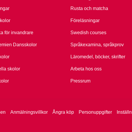
ingar
Rusta och matcha
kolor
Föreläsningar
ka för invandrare
Swedish courses
emien Dansskolor
Språkexamina, språkprov
kolor
Läromedel, böcker, skrifter
ella skolor
Arbeta hos oss
kolor
Pressrum
sen
Anmälningsvillkor
Ångra köp
Personuppgifter
Inställ