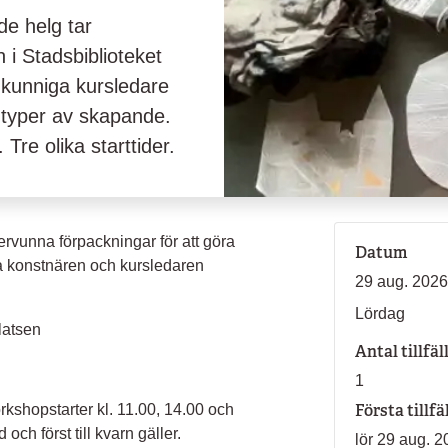
e helg tar
 i Stadsbiblioteket
kunniga kursledare
a typer av skapande.
Tre olika starttider.
tervunna förpackningar för att göra
Datum
a konstnären och kursledaren
29 aug. 2026
Lördag
latsen
Antal tillfäl
1
Första tillfä
rkshopstarter kl. 11.00, 14.00 och
 och först till kvarn gäller.
lör 29 aug. 2