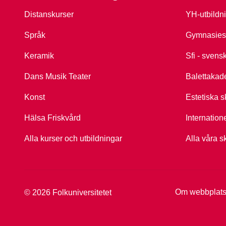
Distanskurser
YH-utbildn
Språk
Gymnasies
Keramik
Sfi - svens
Dans Musik Teater
Balettakad
Konst
Estetiska s
Hälsa Friskvård
Internation
Alla kurser och utbildningar
Alla våra s
Om webbplat
© 2026 Folkuniversitetet