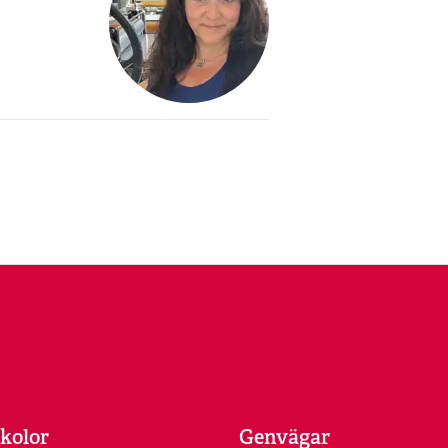
kolor
Genvägar