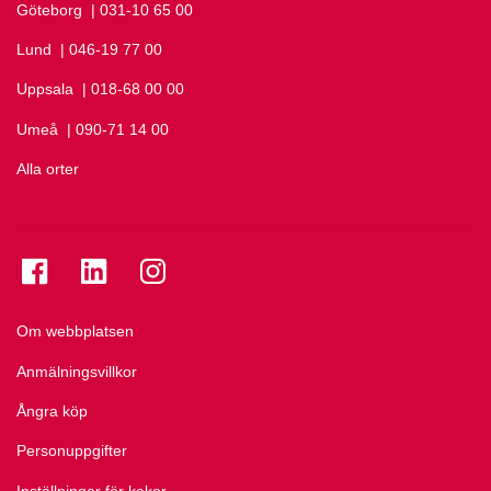
Göteborg
Ring Göteborg på
| 031-10 65 00
Lund
Ring Lund på
| 046-19 77 00
Uppsala
Ring Uppsala på
| 018-68 00 00
Umeå
Ring Umeå på
| 090-71 14 00
Alla orter
Se folkuniversitetet på Facebook
Se folkuniversitetet på LinkedIn
Se folkuniversitetet på Instagram
Om webbplatsen
Anmälningsvillkor
Ångra köp
Personuppgifter
Inställningar för kakor