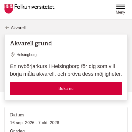
Hoppa till huvudinnehåll
Meny
Akvarell
Akvarell grund
Plats
Helsingborg
En nybörjarkurs i Helsingborg för dig som vill
börja måla akvarell, och pröva dess möjligheter.
Boka nu
Datum
16 sep. 2026 - 7 okt. 2026
Onsdag