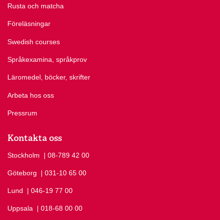
Rusta och matcha
Föreläsningar
Swedish courses
Språkexamina, språkprov
Läromedel, böcker, skrifter
Arbeta hos oss
Pressrum
Kontakta oss
Stockholm
Ring Stockholm på
| 08-789 42 00
Göteborg
Ring Göteborg på
| 031-10 65 00
Lund
Ring Lund på
| 046-19 77 00
Uppsala
Ring Uppsala på
| 018-68 00 00