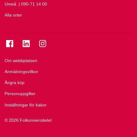
Umeå
Ring Umeå på
| 090-71 14 00
Alla orter
Se folkuniversitetet på Facebook
Se folkuniversitetet på LinkedIn
Se folkuniversitetet på Instagram
Om webbplatsen
Anmälningsvillkor
Ångra köp
Personuppgifter
Inställningar för kakor
© 2026 Folkuniversitetet