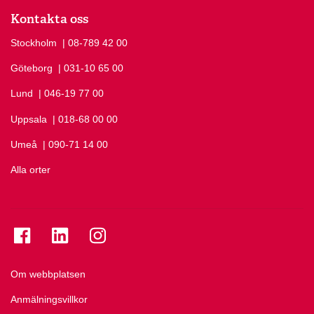
Kontakta oss
Stockholm
Ring Stockholm på
| 08-789 42 00
Göteborg
Ring Göteborg på
| 031-10 65 00
Lund
Ring Lund på
| 046-19 77 00
Uppsala
Ring Uppsala på
| 018-68 00 00
Umeå
Ring Umeå på
| 090-71 14 00
Alla orter
Se folkuniversitetet på Facebook
Se folkuniversitetet på LinkedIn
Se folkuniversitetet på Instagram
Om webbplatsen
Anmälningsvillkor