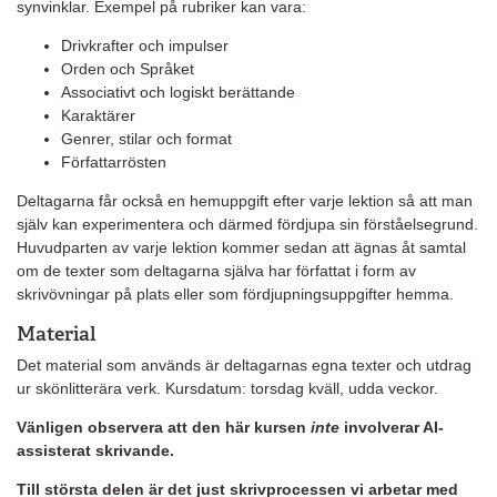
synvinklar. Exempel på rubriker kan vara:
Drivkrafter och impulser
Orden och Språket
Associativt och logiskt berättande
Karaktärer
Genrer, stilar och format
Författarrösten
Deltagarna får också en hemuppgift efter varje lektion så att man
själv kan experimentera och därmed fördjupa sin förståelsegrund.
Huvudparten av varje lektion kommer sedan att ägnas åt samtal
om de texter som deltagarna själva har författat i form av
skrivövningar på plats eller som fördjupningsuppgifter hemma.
Material
Det material som används är deltagarnas egna texter och utdrag
ur skönlitterära verk. Kursdatum: torsdag kväll, udda veckor.
Vänligen observera att den här kursen
inte
involverar AI-
assisterat skrivande.
Till största delen är det just skrivprocessen vi arbetar med