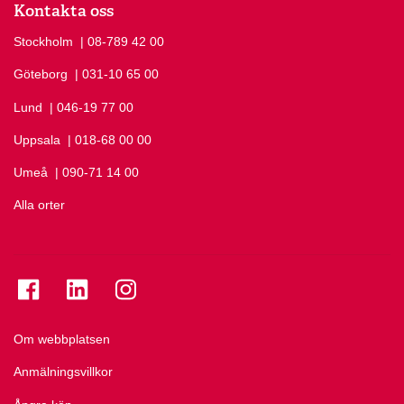
Kontakta oss
Stockholm
Ring Stockholm på
| 08-789 42 00
Göteborg
Ring Göteborg på
| 031-10 65 00
Lund
Ring Lund på
| 046-19 77 00
Uppsala
Ring Uppsala på
| 018-68 00 00
Umeå
Ring Umeå på
| 090-71 14 00
Alla orter
Se folkuniversitetet på Facebook
Se folkuniversitetet på LinkedIn
Se folkuniversitetet på Instagram
Om webbplatsen
Anmälningsvillkor