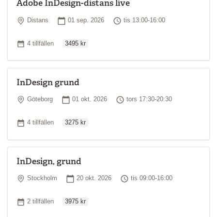
Adobe InDesign-distans live
Plats
Startdatum
Tid
Distans
01 sep. 2026
tis 13:00-16:00
Ordinarie pris
Antal tillfällen
4 tillfällen
3495 kr
InDesign grund
Plats
Startdatum
Tid
Göteborg
01 okt. 2026
tors 17:30-20:30
Ordinarie pris
Antal tillfällen
4 tillfällen
3275 kr
InDesign, grund
Plats
Startdatum
Tid
Stockholm
20 okt. 2026
tis 09:00-16:00
Ordinarie pris
Antal tillfällen
2 tillfällen
3975 kr