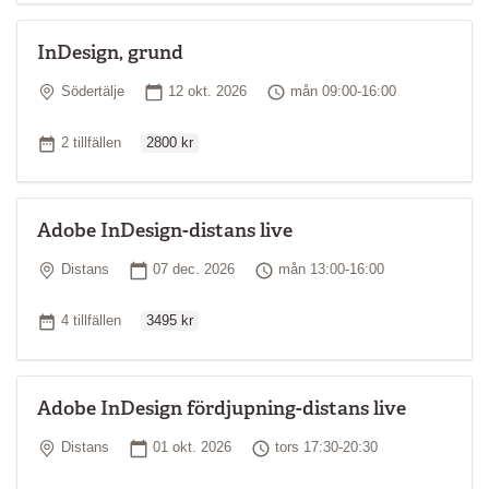
InDesign, grund
Plats
Startdatum
Tid
Södertälje
12 okt. 2026
mån 09:00-16:00
Ordinarie pris
Antal tillfällen
2 tillfällen
2800 kr
Adobe InDesign-distans live
Plats
Startdatum
Tid
Distans
07 dec. 2026
mån 13:00-16:00
Ordinarie pris
Antal tillfällen
4 tillfällen
3495 kr
Adobe InDesign fördjupning-distans live
Plats
Startdatum
Tid
Distans
01 okt. 2026
tors 17:30-20:30
Ordinarie pris