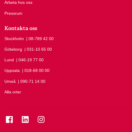
Arbeta hos oss
Pressrum
Kontakta oss
Stockholm
Ring Stockholm på
| 08-789 42 00
Göteborg
Ring Göteborg på
| 031-10 65 00
Lund
Ring Lund på
| 046-19 77 00
Uppsala
Ring Uppsala på
| 018-68 00 00
Umeå
Ring Umeå på
| 090-71 14 00
Alla orter
Se folkuniversitetet på Facebook
Se folkuniversitetet på LinkedIn
Se folkuniversitetet på Instagram