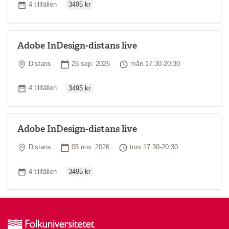
Antal tillfällen
4 tillfällen
3495 kr
Adobe InDesign-distans live
Plats
Startdatum
Tid
Distans
28 sep. 2026
mån 17:30-20:30
Ordinarie pris
Antal tillfällen
4 tillfällen
3495 kr
Adobe InDesign-distans live
Plats
Startdatum
Tid
Distans
05 nov. 2026
tors 17:30-20:30
Ordinarie pris
Antal tillfällen
4 tillfällen
3495 kr