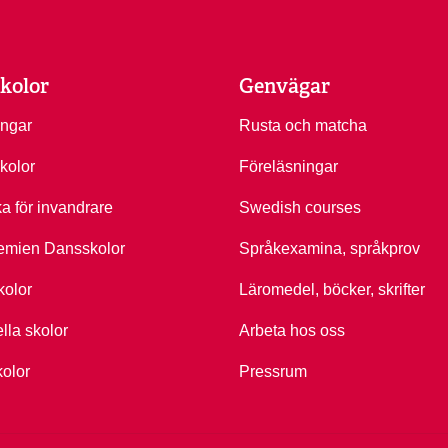
kolor
Genvägar
ingar
Rusta och matcha
kolor
Föreläsningar
ka för invandrare
Swedish courses
emien Dansskolor
Språkexamina, språkprov
kolor
Läromedel, böcker, skrifter
ella skolor
Arbeta hos oss
kolor
Pressrum