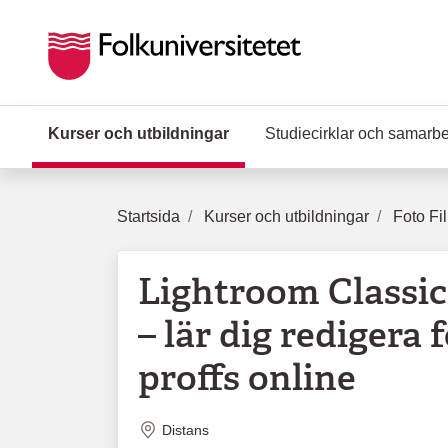
Hoppa till huvudinnehåll
Kurser och utbildningar
(Aktuell sida)
Studiecirklar och samarb
Startsida
Kurser och utbildningar
Foto Fi
Lightroom Classi
– lär dig redigera 
proffs online
Plats
Distans