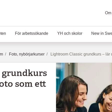
Om 
eten
För arbetssökande
YH och skolor
New in Sw
lm
Foto, nybörjarkurser
Lightroom Classic grundkurs – lär d
c grundkurs
foto som ett