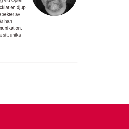
ing vid Open
cklat en djup
spekter av
där han
munikation,
a sitt unika