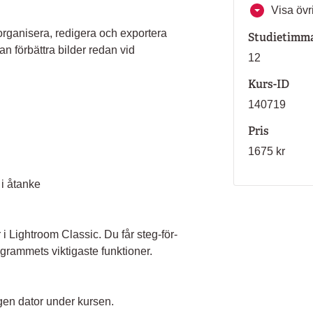
Visa övri
organisera, redigera och exportera
Studietimm
kan förbättra bilder redan vid
12
Kurs-ID
140719
Pris
1675 kr
 i åtanke
 i Lightroom Classic. Du får steg-för-
ogrammets viktigaste funktioner.
egen dator under kursen.