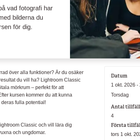
å vad fotografi har
d med bilderna du
en för dig.
rad över alla funktioner? Är du osäker
Datum
 resultat du vill ha? Lightroom Classic
1 okt. 2026 -
itala mörkrum – perfekt för att
 Efter kursen kommer du att kunna
Torsdag
deras fulla potential!
Antal tillfäl
4
Första tillfä
ghtroom Classic och vill lära dig
vuxna och ungdomar.
tors 1 okt. 2