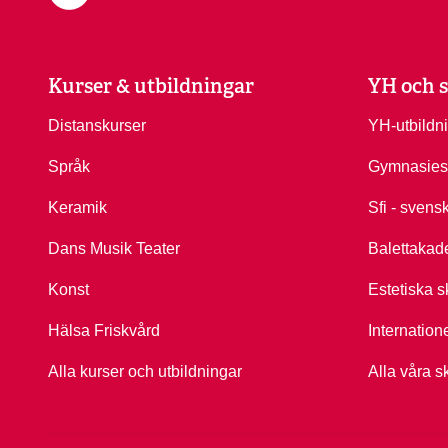
Kurser & utbildningar
YH och s
Distanskurser
YH-utbildn
Språk
Gymnasies
Keramik
Sfi - svens
Dans Musik Teater
Balettakad
Konst
Estetiska s
Hälsa Friskvård
Internation
Alla kurser och utbildningar
Alla våra s