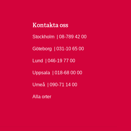
Kontakta oss
Stockholm
Ring Stockholm på
| 08-789 42 00
Göteborg
Ring Göteborg på
| 031-10 65 00
Lund
Ring Lund på
| 046-19 77 00
Uppsala
Ring Uppsala på
| 018-68 00 00
Umeå
Ring Umeå på
| 090-71 14 00
Alla orter