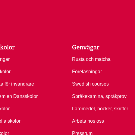
kolor
Genvägar
ingar
Rusta och matcha
kolor
Föreläsningar
ka för invandrare
Swedish courses
emien Dansskolor
Språkexamina, språkprov
kolor
Läromedel, böcker, skrifter
ella skolor
Arbeta hos oss
kolor
Pressrum