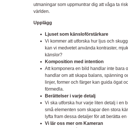
utmaningar som uppmuntrar dig att våga ta risk
världen.
Upplägg
Ljuset som känsloförstärkare
Vi kommer att utforska hur ljus och skugg
kan vi medvetet använda kontraster, mjukt l
känslor?
Komposition med intention
Att komponera en bild handlar inte bara 
handlar om att skapa balans, spänning o
linjer, former och färger kan guida ögat o
förmedla.
Berättelser i varje detalj
Vi ska utforska hur varje liten detalj i en 
små elementen som skapar den stora känsl
lyfta fram dessa detaljer för att berätta en
Vi lär oss mer om Kameran