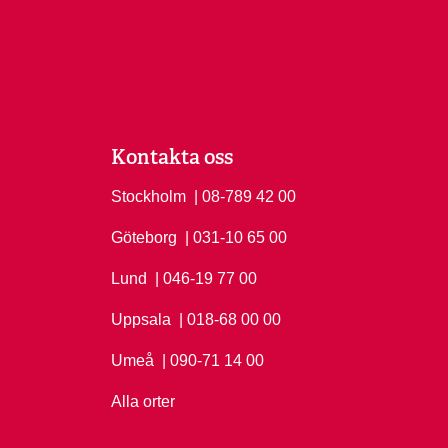
Kontakta oss
Stockholm
Ring Stockholm på
| 08-789 42 00
Göteborg
Ring Göteborg på
| 031-10 65 00
Lund
Ring Lund på
| 046-19 77 00
Uppsala
Ring Uppsala på
| 018-68 00 00
Umeå
Ring Umeå på
| 090-71 14 00
Alla orter