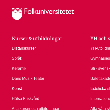
Kurser & utbildningar
YH och s
Distanskurser
YH-utbildn
Språk
Gymnasies
Keramik
Sfi - svens
Dans Musik Teater
Balettakad
Konst
Estetiska s
Hälsa Friskvård
Internation
Alla kurser och utbildningar
Alla våra s