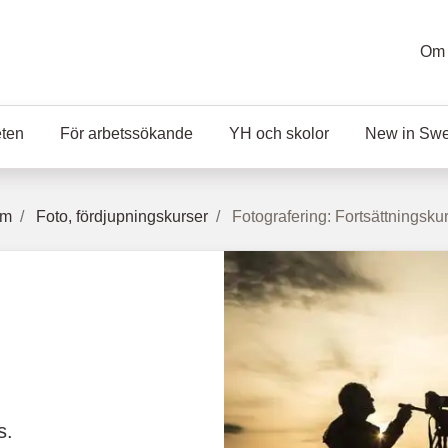
Om 
eten
För arbetssökande
YH och skolor
New in Sw
lm
Foto, fördjupningskurser
Fotografering: Fortsättningsku
s.