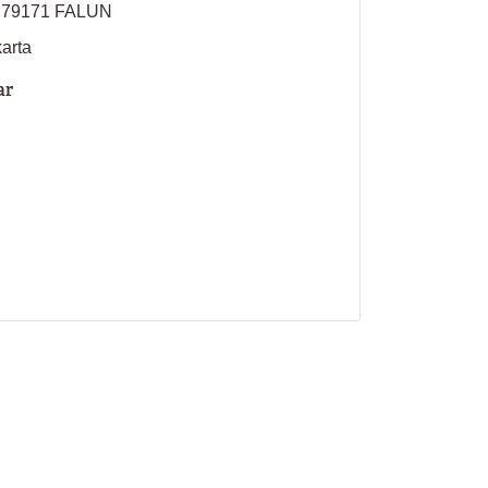
, 79171 FALUN
karta
ar