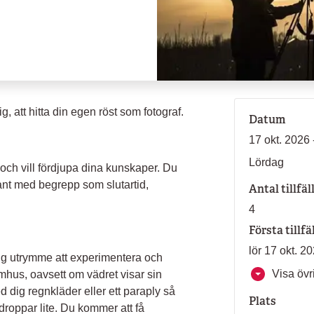
g, att hitta din egen röst som fotograf.
Datum
17 okt. 2026 
Lördag
 och vill fördjupa dina kunskaper. Du
ant med begrepp som slutartid,
Antal tillfäl
4
Första tillfä
lör 17 okt. 2
dig utrymme att experimentera och
Visa övri
omhus, oavsett om vädret visar sin
ed dig regnkläder eller ett paraply så
Plats
droppar lite. Du kommer att få