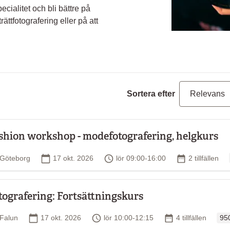
ecialitet och bli bättre på
ättfotografering eller på att
Sortera efter
shion workshop - modefotografering, helgkurs
Plats
Startdatum
Tid
Antal tillfälle
Göteborg
17 okt. 2026
lör 09:00-16:00
2 tillfällen
tografering: Fortsättningskurs
Ord
Plats
Startdatum
Tid
Antal tillfällen
Falun
17 okt. 2026
lör 10:00-12:15
4 tillfällen
950