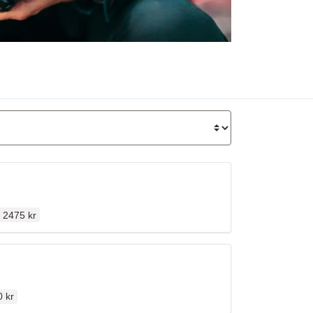
Ordinarie pris
n
2475 kr
inarie pris
 kr