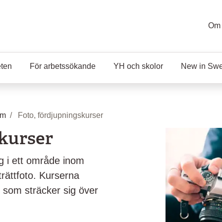
Om 
eten
För arbetssökande
YH och skolor
New in Sw
lm
Foto, fördjupningskurser
skurser
ig i ett område inom
trättfoto. Kurserna
r som sträcker sig över