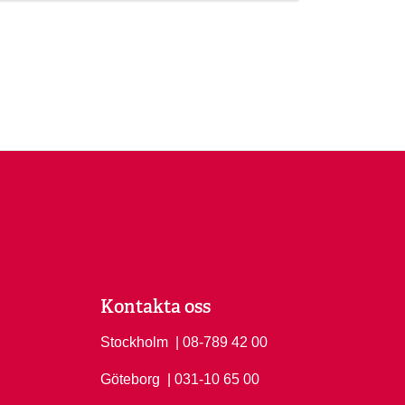
Kontakta oss
Stockholm
Ring Stockholm på
| 08-789 42 00
Göteborg
Ring Göteborg på
| 031-10 65 00