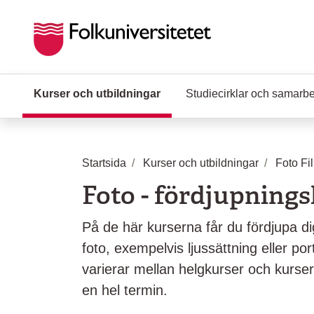
Hoppa till huvudinnehåll
Kurser och utbildningar
(Aktuell sida)
Studiecirklar och samarb
Startsida
Kurser och utbildningar
Foto Fi
Foto - fördjupning
På de här kurserna får du fördjupa d
foto, exempelvis ljussättning eller por
varierar mellan helgkurser och kurse
en hel termin.