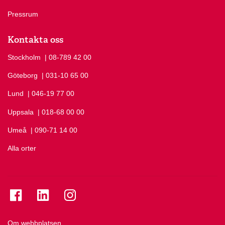
Pressrum
Kontakta oss
Stockholm
Ring Stockholm på
| 08-789 42 00
Göteborg
Ring Göteborg på
| 031-10 65 00
Lund
Ring Lund på
| 046-19 77 00
Uppsala
Ring Uppsala på
| 018-68 00 00
Umeå
Ring Umeå på
| 090-71 14 00
Alla orter
Se folkuniversitetet på Facebook
Se folkuniversitetet på LinkedIn
Se folkuniversitetet på Instagram
Om webbplatsen