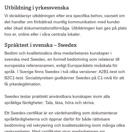
Utbildning i yrkessvenska
Vi skräddarsyr utbildningen efter era specifika behov, oavsett om
det handlar om förbättrad muntlig kommunikation med kunder
eller ökad dokumentationsförmåga. Utbildningen kan ges på plats
hos er, online eller i våra centrala lokaler.
Språktest i svenska – Swedex
Bedöm och kvalitetssäkra dina medarbetares kunskaper i
svenska med Swedex, en formell bedömning som relaterar till
europeiska referensramen, enligt Europarådets nivåskala för
språk. I Sverige finns Swedex i två olika versioner: A2B1-test och
B2C1-test. Socialstyrelsen godkänner Swedex på C1-nivå för att
få yrkeslegitimation.
Swedex testar praktiskt användbara kunskaper inom alla
språkliga färdigheter: Tala, läsa, höra och skriva.
Ett Swedex-certifikat är en värdehandling som dokumenterar
språkfärdigheterna och öppnar därför för både rättvisare
bedömning vid rekrytering och kvalitetssäkring inom många olika
verksamheter. Med certifikatet visar medarbetaren sin