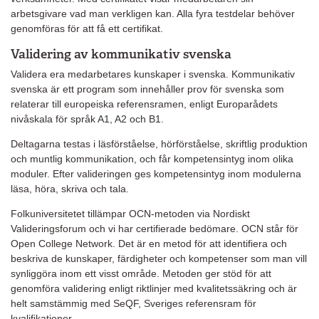
arbetsgivare vad man verkligen kan. Alla fyra testdelar behöver
genomföras för att få ett certifikat.
Validering av kommunikativ svenska
Validera era medarbetares kunskaper i svenska. Kommunikativ
svenska är ett program som innehåller prov för svenska som
relaterar till europeiska referensramen, enligt Europarådets
nivåskala för språk A1, A2 och B1.
Deltagarna testas i läsförståelse, hörförståelse, skriftlig produktion
och muntlig kommunikation, och får kompetensintyg inom olika
moduler. Efter valideringen ges kompetensintyg inom modulerna
läsa, höra, skriva och tala.
Folkuniversitetet tillämpar OCN-metoden via Nordiskt
Valideringsforum och vi har certifierade bedömare. OCN står för
Open College Network. Det är en metod för att identifiera och
beskriva de kunskaper, färdigheter och kompetenser som man vill
synliggöra inom ett visst område. Metoden ger stöd för att
genomföra validering enligt riktlinjer med kvalitetssäkring och är
helt samstämmig med SeQF, Sveriges referensram för
kvalifikationer.