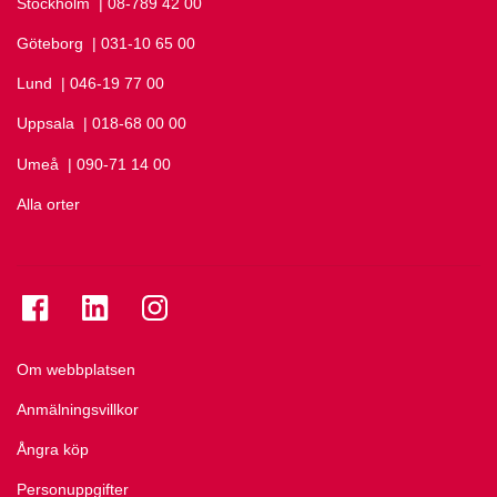
Stockholm
Ring Stockholm på
| 08-789 42 00
Göteborg
Ring Göteborg på
| 031-10 65 00
Lund
Ring Lund på
| 046-19 77 00
Uppsala
Ring Uppsala på
| 018-68 00 00
Umeå
Ring Umeå på
| 090-71 14 00
Alla orter
Se folkuniversitetet på Facebook
Se folkuniversitetet på LinkedIn
Se folkuniversitetet på Instagram
Om webbplatsen
Anmälningsvillkor
Ångra köp
Personuppgifter