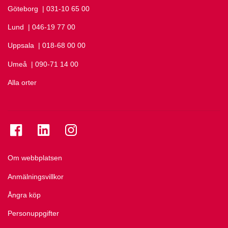
Göteborg
Ring Göteborg på
| 031-10 65 00
Lund
Ring Lund på
| 046-19 77 00
Uppsala
Ring Uppsala på
| 018-68 00 00
Umeå
Ring Umeå på
| 090-71 14 00
Alla orter
Se folkuniversitetet på Facebook
Se folkuniversitetet på LinkedIn
Se folkuniversitetet på Instagram
Om webbplatsen
Anmälningsvillkor
Ångra köp
Personuppgifter