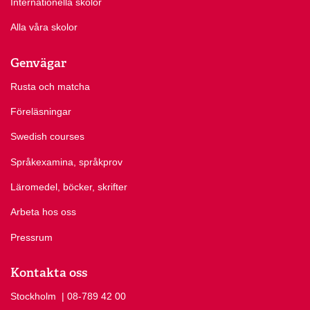
Internationella skolor
Alla våra skolor
Genvägar
Rusta och matcha
Föreläsningar
Swedish courses
Språkexamina, språkprov
Läromedel, böcker, skrifter
Arbeta hos oss
Pressrum
Kontakta oss
Stockholm
Ring Stockholm på
| 08-789 42 00