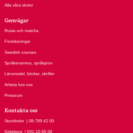
Alla våra skolor
Genvägar
Rusta och matcha
Föreläsningar
Swedish courses
Språkexamina, språkprov
Läromedel, böcker, skrifter
Arbeta hos oss
Pressrum
Kontakta oss
Stockholm
Ring Stockholm på
| 08-789 42 00
Göteborg
Ring Göteborg på
| 031-10 65 00