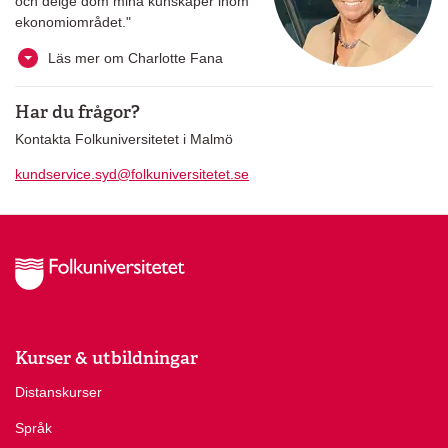
och delge dom mina kunskaper inom
ekonomiområdet."
Läs mer om Charlotte Fana
Har du frågor?
Kontakta Folkuniversitetet i Malmö
kundservice.syd@folkuniversitetet.se
Kurser & utbildningar
Distanskurser
Språk