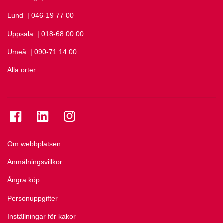
Lund
Ring Lund på
| 046-19 77 00
Uppsala
Ring Uppsala på
| 018-68 00 00
Umeå
Ring Umeå på
| 090-71 14 00
Alla orter
Se folkuniversitetet på Facebook
Se folkuniversitetet på LinkedIn
Se folkuniversitetet på Instagram
Om webbplatsen
Anmälningsvillkor
Ångra köp
Personuppgifter
Inställningar för kakor