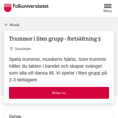
Hoppa till huvudinnehåll
Meny
Musik
Trummor i liten grupp - fortsättning 5
Plats
Stockholm
Spela trummor, musikens hjärta. Som trummis
håller du takten i bandet och skapar svänget
som alla vill dansa till. Vi spelar i liten grupp på
2-3 deltagare.
Boka nu
Datum