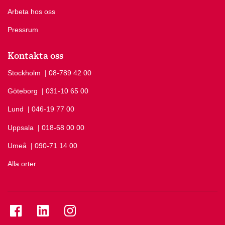
Arbeta hos oss
Pressrum
Kontakta oss
Stockholm
Ring Stockholm på
| 08-789 42 00
Göteborg
Ring Göteborg på
| 031-10 65 00
Lund
Ring Lund på
| 046-19 77 00
Uppsala
Ring Uppsala på
| 018-68 00 00
Umeå
Ring Umeå på
| 090-71 14 00
Alla orter
Se folkuniversitetet på Facebook
Se folkuniversitetet på LinkedIn
Se folkuniversitetet på Instagram