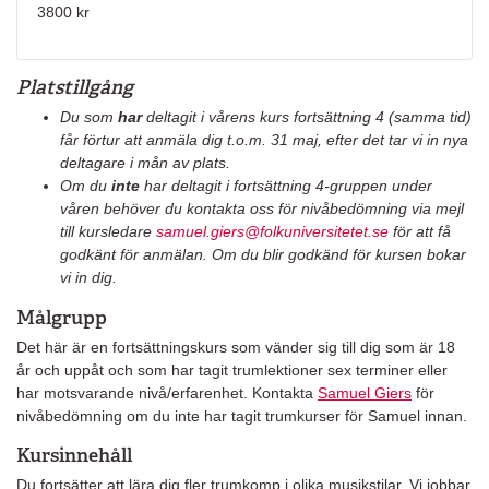
3800 kr
Platstillgång
Du som
har
deltagit i vårens kurs fortsättning 4 (samma tid)
får förtur att anmäla dig t.o.m. 31 maj, efter det tar vi in nya
deltagare i mån av plats.
Om du
inte
har deltagit i fortsättning 4-gruppen under
våren behöver du kontakta oss för nivåbedömning via mejl
till kursledare
samuel.giers@folkuniversitetet.se
för att få
godkänt för anmälan. Om du blir godkänd för kursen bokar
vi in dig.
Målgrupp
Det här är en fortsättningskurs som vänder sig till dig som är 18
år och uppåt och som har tagit trumlektioner sex terminer eller
har motsvarande nivå/erfarenhet. Kontakta
Samuel Giers
för
nivåbedömning om du inte har tagit trumkurser för Samuel innan.
Kursinnehåll
Du fortsätter att lära dig fler trumkomp i olika musikstilar. Vi jobbar