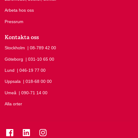
Arbeta hos oss
Pressrum
Kontakta oss
Stockholm
Ring Stockholm på
| 08-789 42 00
Göteborg
Ring Göteborg på
| 031-10 65 00
Lund
Ring Lund på
| 046-19 77 00
Uppsala
Ring Uppsala på
| 018-68 00 00
Umeå
Ring Umeå på
| 090-71 14 00
Alla orter
Se folkuniversitetet på Facebook
Se folkuniversitetet på LinkedIn
Se folkuniversitetet på Instagram