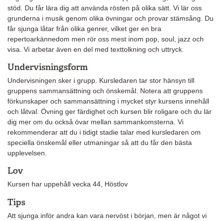
stöd. Du får lära dig att använda rösten på olika sätt. Vi lär oss
grunderna i musik genom olika övningar och provar stämsång. Du
får sjunga låtar från olika genrer, vilket ger en bra
repertoarkännedom men rör oss mest inom pop, soul, jazz och
visa. Vi arbetar även en del med texttolkning och uttryck.
Undervisningsform
Undervisningen sker i grupp. Kursledaren tar stor hänsyn till
gruppens sammansättning och önskemål. Notera att gruppens
förkunskaper och sammansättning i mycket styr kursens innehåll
och låtval. Övning ger färdighet och kursen blir roligare och du lär
dig mer om du också övar mellan sammankomsterna. Vi
rekommenderar att du i tidigt stadie talar med kursledaren om
speciella önskemål eller utmaningar så att du får den bästa
upplevelsen.
Lov
Kursen har uppehåll vecka 44, Höstlov
Tips
Att sjunga inför andra kan vara nervöst i början, men är något vi