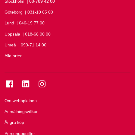
Stockholm
Ring Stockholm på
| 08-789 42 00
Göteborg
Ring Göteborg på
| 031-10 65 00
Lund
Ring Lund på
| 046-19 77 00
Uppsala
Ring Uppsala på
| 018-68 00 00
Umeå
Ring Umeå på
| 090-71 14 00
Alla orter
Se folkuniversitetet på Facebook
Se folkuniversitetet på LinkedIn
Se folkuniversitetet på Instagram
Om webbplatsen
Anmälningsvillkor
Ångra köp
Personuppgifter