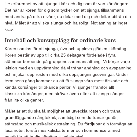
lite erfarenhet av att sjunga i kör och dig som är van körsångare.
Det här är kören för dig som tycker om att sjunga tillsammans
med andra på olika nivåer, du delar med dig och deltar utifrån din
nivå. Målet är att vi ska sjunga och ha roligt. Notläsning är inget
krav.
Innehåll och kursupplägg för ordinarie kurs
Kören samlas för att sjunga, öva och uppleva glädjen i körsång.
Kören består av upp till cirka 25 deltagare fördelade i fyra
stämmor beroende på gruppens sammansättning. Vi börjar varje
lektion med en uppvärmning då vi tränar andning och avspänning
och mjukar upp rösten med olika uppsjungningsövningar. Under
terminens gång kommer du att få sjunga våra mest älskade och
kända körsånger till okända pärlor. Vi sjunger framför allt
klassiska körsånger, men strävar även efter att sjunga sånger
från lite olika genrer.
Målet är att du ska få möjlighet att utveckla rösten och träna
grundläggande sångteknik, samtidigt som du tränar gehör,
stämsång och musikalisk gestaltning. Du fördjupar din förmåga att
läsa noter, förstå musikaliska termer och kommunicera med
musik för att ta din körsång till nästa nivå.