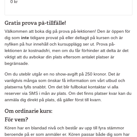
0 kr
Gratis prova på-tillfälle!
Välkommen att boka dig på prova på-lektionen! Den är öppen för
dig som
inte
tidigare provat på eller deltagit på kursen och är
nyfiken på hur innehåll och kursupplägg ser ut. Prova på-
lektionen är kostnadsfri, men om du får förhinder att delta är det
viktigt att du avbokar din plats eftersom antalet platser är
begränsade.
Om du uteblir utgår en no show-avgift på 250 kronor. Det är
vanligtvis många som önskar få information om vårt utbud och
platserna fylls snabbt. Om det blir fullbokat kontaktar vi alla
reserver via SMS i mån av plats. Om det finns platser kvar kan du
anmäla dig direkt på plats, då gäller först till kvarn.
Om ordinarie kurs:
För vem?
Kören har en blandad nivå och består av upp till fyra stämmor
beroende på er som anmäler er. Kören passar både dig som har