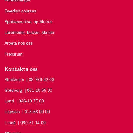
Föreläsningar
Swedish courses
Språkexamina, språkprov
Läromedel, böcker, skrifter
Arbeta hos oss
Pressrum
Kontakta oss
Stockholm
Ring Stockholm på
| 08-789 42 00
Göteborg
Ring Göteborg på
| 031-10 65 00
Lund
Ring Lund på
| 046-19 77 00
Uppsala
Ring Uppsala på
| 018-68 00 00
Umeå
Ring Umeå på
| 090-71 14 00