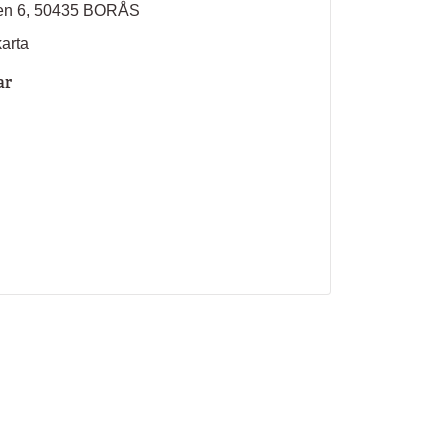
en 6, 50435 BORÅS
karta
ar