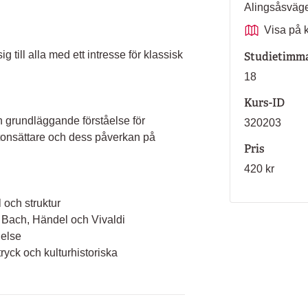
Alingsåsväg
Visa på 
 till alla med ett intresse för klassisk
Studietimm
18
Kurs-ID
n grundläggande förståelse för
320203
 tonsättare och dess påverkan på
Pris
420 kr
l och struktur
Bach, Händel och Vivaldi
delse
yck och kulturhistoriska