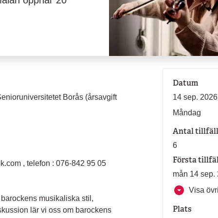
mälan öppnar 20
Datum
enioruniversitetet Borås (årsavgift
14 sep. 2026 
Måndag
Antal tillfäl
6
Första tillfä
.com , telefon : 076-842 95 05
mån 14 sep. 
Visa övri
ll barockens musikaliska stil,
Plats
skussion lär vi oss om barockens