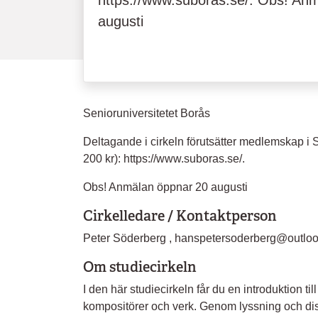
https://www.suboras.se/. Obs! An
augusti
Senioruniversitetet Borås
Deltagande i cirkeln förutsätter medlemskap i S
200 kr): https://www.suboras.se/.
Obs! Anmälan öppnar 20 augusti
Cirkelledare / Kontaktperson
Peter Söderberg , hanspetersoderberg@outlook
Om studiecirkeln
I den här studiecirkeln får du en introduktion ti
kompositörer och verk. Genom lyssning och di