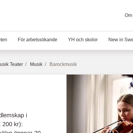
Om 
eten
För arbetssökande
YH och skolor
New in Sw
sik Teater
Musik
Barockmusik
edlemskap i
 200 kr):