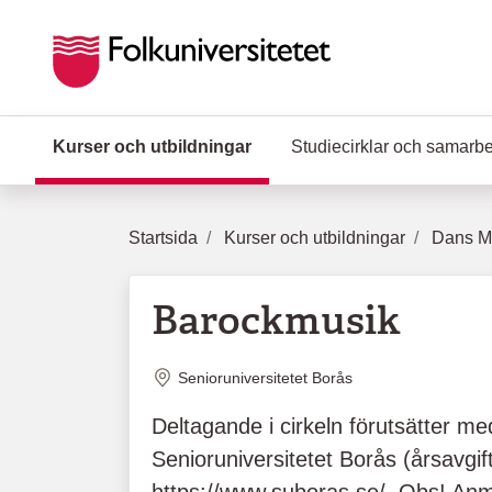
Hoppa till huvudinnehåll
Kurser och utbildningar
(Aktuell sida)
Studiecirklar och samarb
Startsida
Kurser och utbildningar
Dans Mu
Barockmusik
Plats
Senioruniversitetet Borås
Deltagande i cirkeln förutsätter m
Senioruniversitetet Borås (årsavgift