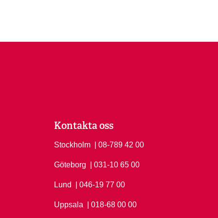
Kontakta oss
Stockholm
Ring Stockholm på
| 08-789 42 00
Göteborg
Ring Göteborg på
| 031-10 65 00
Lund
Ring Lund på
| 046-19 77 00
Uppsala
Ring Uppsala på
| 018-68 00 00