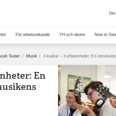
Om 
eten
För arbetssökande
YH och skolor
New in Sw
sik Teater
Musik
3 kvällar – 3 erfarenheter: En introdukti
enheter: En
 musikens