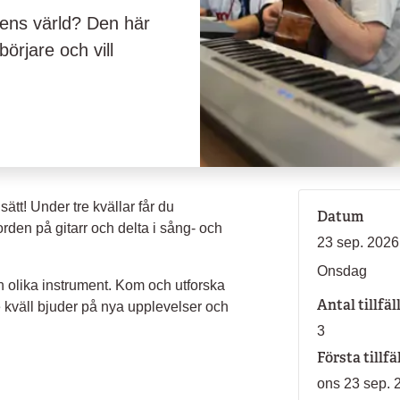
ikens värld? Den här
örjare och vill
ätt! Under tre kvällar får du
Datum
korden på gitarr och delta i sång- och
23 sep. 2026 
Onsdag
h olika instrument. Kom och utforska
Antal tillfäl
 kväll bjuder på nya upplevelser och
3
Första tillfä
ons 23 sep. 