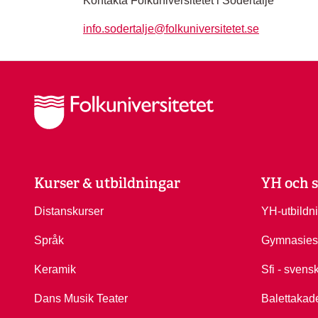
Kontakta Folkuniversitetet i Södertälje
info.sodertalje@folkuniversitetet.se
Kurser & utbildningar
YH och s
Distanskurser
YH-utbildn
Språk
Gymnasies
Keramik
Sfi - svens
Dans Musik Teater
Balettakad