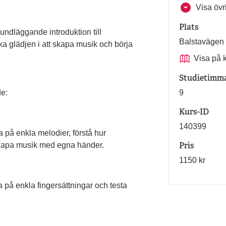
Visa övri
Plats
undläggande introduktion till
Balstavägen
ka glädjen i att skapa musik och börja
Visa på 
Studietimm
de:
9
Kurs-ID
140399
a på enkla melodier, förstå hur
Pris
 skapa musik med egna händer.
1150 kr
va på enkla fingersättningar och testa