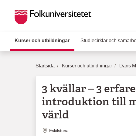
Hoppa till huvudinnehåll
Kurser och utbildningar
(Aktuell sida)
Studiecirklar och samarb
Startsida
Kurser och utbildningar
Dans Mu
3 kvällar – 3 erfar
introduktion till
värld
Plats
Eskilstuna