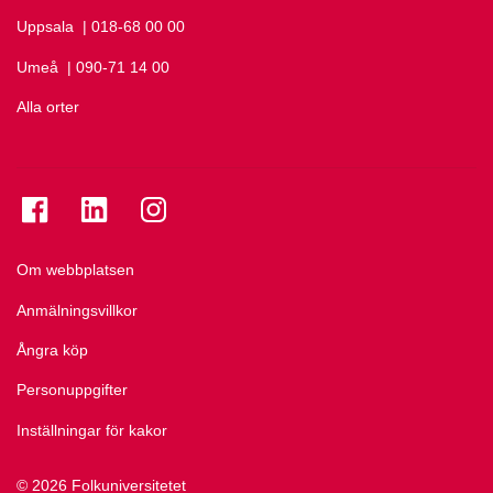
Uppsala
Ring Uppsala på
| 018-68 00 00
Umeå
Ring Umeå på
| 090-71 14 00
Alla orter
Se folkuniversitetet på Facebook
Se folkuniversitetet på LinkedIn
Se folkuniversitetet på Instagram
Om webbplatsen
Anmälningsvillkor
Ångra köp
Personuppgifter
Inställningar för kakor
© 2026 Folkuniversitetet