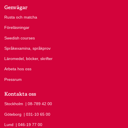
Genvägar
Rusta och matcha
Föreläsningar
Swedish courses
Språkexamina, språkprov
Läromedel, böcker, skrifter
Arbeta hos oss
Pressrum
Kontakta oss
Stockholm
Ring Stockholm på
| 08-789 42 00
Göteborg
Ring Göteborg på
| 031-10 65 00
Lund
Ring Lund på
| 046-19 77 00