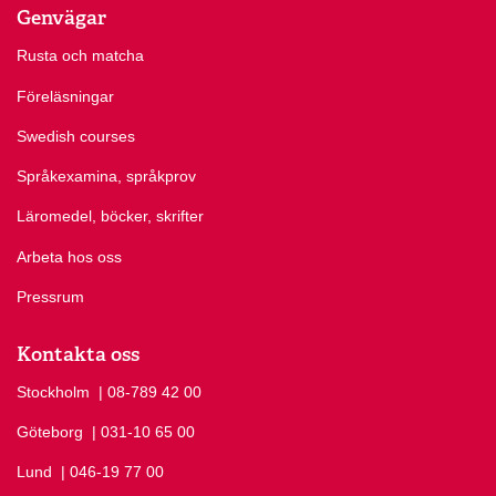
Genvägar
Rusta och matcha
Föreläsningar
Swedish courses
Språkexamina, språkprov
Läromedel, böcker, skrifter
Arbeta hos oss
Pressrum
Kontakta oss
Stockholm
Ring Stockholm på
| 08-789 42 00
Göteborg
Ring Göteborg på
| 031-10 65 00
Lund
Ring Lund på
| 046-19 77 00