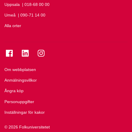
Uppsala
Ring Uppsala på
| 018-68 00 00
Umeå
Ring Umeå på
| 090-71 14 00
Alla orter
Se folkuniversitetet på Facebook
Se folkuniversitetet på LinkedIn
Se folkuniversitetet på Instagram
Om webbplatsen
Anmälningsvillkor
Ångra köp
Personuppgifter
Inställningar för kakor
© 2026 Folkuniversitetet