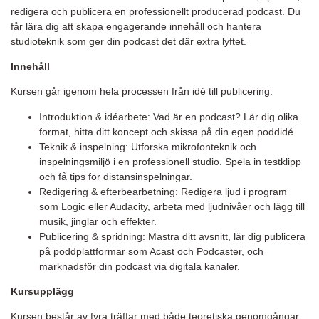
redigera och publicera en professionellt producerad podcast. Du
får lära dig att skapa engagerande innehåll och hantera
studioteknik som ger din podcast det där extra lyftet.
Innehåll
Kursen går igenom hela processen från idé till publicering:
Introduktion & idéarbete: Vad är en podcast? Lär dig olika
format, hitta ditt koncept och skissa på din egen poddidé.
Teknik & inspelning: Utforska mikrofonteknik och
inspelningsmiljö i en professionell studio. Spela in testklipp
och få tips för distansinspelningar.
Redigering & efterbearbetning: Redigera ljud i program
som Logic eller Audacity, arbeta med ljudnivåer och lägg till
musik, jinglar och effekter.
Publicering & spridning: Mastra ditt avsnitt, lär dig publicera
på poddplattformar som Acast och Podcaster, och
marknadsför din podcast via digitala kanaler.
Kursupplägg
Kursen består av fyra träffar med både teoretiska genomgångar