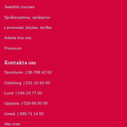
Swedish courses
Språkexamina, språkprov
Läromedel, böcker, skrifter
Arbeta hos oss
Pressrum
Kontakta oss
Stockholm
Ring Stockholm på
| 08-789 42 00
Göteborg
Ring Göteborg på
| 031-10 65 00
Lund
Ring Lund på
| 046-19 77 00
Uppsala
Ring Uppsala på
| 018-68 00 00
Umeå
Ring Umeå på
| 090-71 14 00
Alla orter