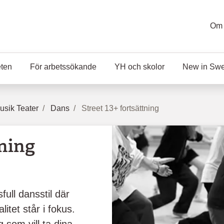
Om 
eten
För arbetssökande
YH och skolor
New in Sw
sik Teater
Dans
Street 13+ fortsättning
tning
full dansstil där
itet står i fokus.