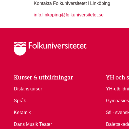
Kontakta Folkuniversitetet i Linköping
info.linkoping@folkuniversitetet.se
Kurser & utbildningar
YH och s
Distanskurser
YH-utbildn
Språk
Gymnasies
Keramik
Sfi - svens
Dans Musik Teater
Balettakad