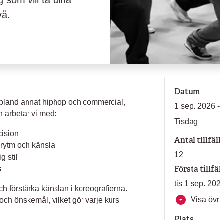
g som vill ta dina
vå.
Datum
r, bland annat hiphop och commercial,
1 sep. 2026 
n arbetar vi med:
Tisdag
cision
Antal tillfäl
 rytm och känsla
12
g stil
Första tillfä
s
tis 1 sep. 20
och förstärka känslan i koreografierna.
Visa övri
ch önskemål, vilket gör varje kurs
Plats