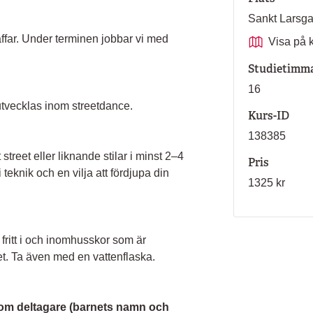
Sankt Larsg
ffar. Under terminen jobbar vi med
Visa på 
Studietimm
16
 utvecklas inom streetdance.
Kurs-ID
138385
street eller liknande stilar i minst 2–4
Pris
eknik och en vilja att fördjupa din
1325 kr
fritt i och inomhusskor som är
t. Ta även med en vattenflaska.
om deltagare (barnets namn och