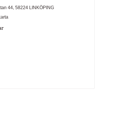
atan 44, 58224 LINKÖPING
karta
ar