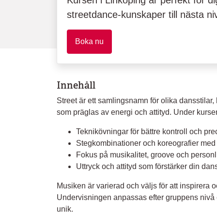
Kursen i Linköping är perfekt för di
streetdance-kunskaper till nästa ni
Boka nu
Innehåll
Street är ett samlingsnamn för olika dansstila
som präglas av energi och attityd. Under kurse
Teknikövningar för bättre kontroll och pre
Stegkombinationer och koreografier med
Fokus på musikalitet, groove och personli
Uttryck och attityd som förstärker din dan
Musiken är varierad och väljs för att inspirera 
Undervisningen anpassas efter gruppens nivå o
unik.