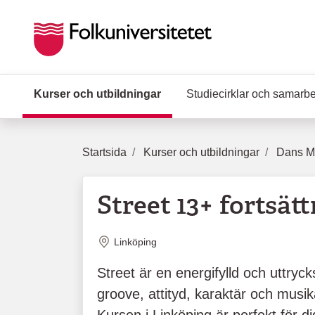
Hoppa till huvudinnehåll
Kurser och utbildningar
(Aktuell sida)
Studiecirklar och samarb
Startsida
Kurser och utbildningar
Dans Mu
Street 13+ fortsät
Plats
Linköping
Street är en energifylld och uttrycks
groove, attityd, karaktär och musikal