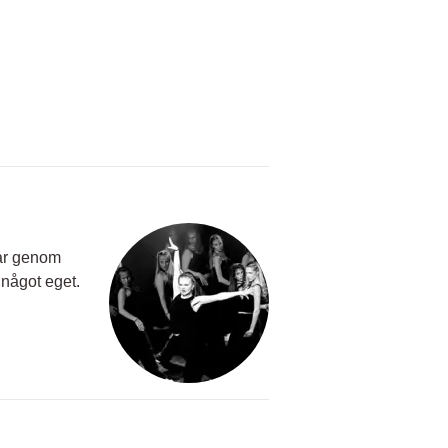
lar genom
g något eget.