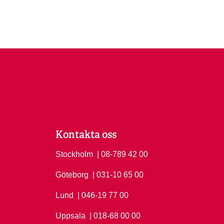
Kontakta oss
Stockholm
Ring Stockholm på
| 08-789 42 00
Göteborg
Ring Göteborg på
| 031-10 65 00
Lund
Ring Lund på
| 046-19 77 00
Uppsala
Ring Uppsala på
| 018-68 00 00