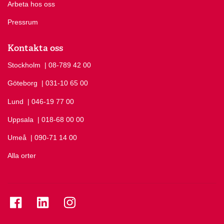
Arbeta hos oss
Pressrum
Kontakta oss
Stockholm
Ring Stockholm på
| 08-789 42 00
Göteborg
Ring Göteborg på
| 031-10 65 00
Lund
Ring Lund på
| 046-19 77 00
Uppsala
Ring Uppsala på
| 018-68 00 00
Umeå
Ring Umeå på
| 090-71 14 00
Alla orter
Se folkuniversitetet på Facebook
Se folkuniversitetet på LinkedIn
Se folkuniversitetet på Instagram