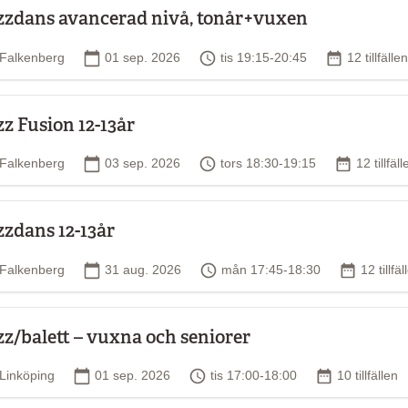
zzdans avancerad nivå, tonår+vuxen
Plats
Startdatum
Tid
Antal tillfä
Falkenberg
01 sep. 2026
tis 19:15-20:45
12 tillfällen
zz Fusion 12-13år
Plats
Startdatum
Tid
Antal till
Falkenberg
03 sep. 2026
tors 18:30-19:15
12 tillfäll
zzdans 12-13år
Plats
Startdatum
Tid
Antal till
Falkenberg
31 aug. 2026
mån 17:45-18:30
12 tillfäl
zz/balett – vuxna och seniorer
Plats
Startdatum
Tid
Antal tillfälle
Linköping
01 sep. 2026
tis 17:00-18:00
10 tillfällen