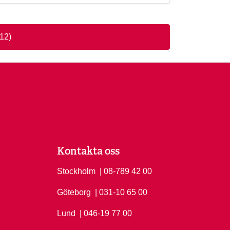
112)
Kontakta oss
Stockholm
Ring Stockholm på
| 08-789 42 00
Göteborg
Ring Göteborg på
| 031-10 65 00
Lund
Ring Lund på
| 046-19 77 00