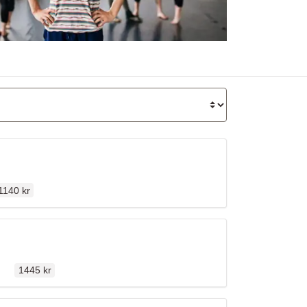
rdinarie pris
1140 kr
Ordinarie pris
llen
n
1445 kr