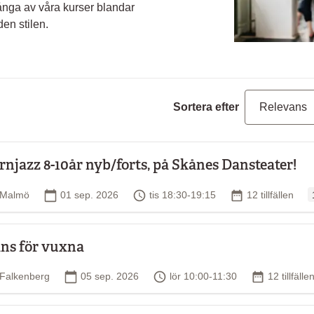
ånga av våra kurser blandar
den stilen.
Sortera efter
rnjazz 8-10år nyb/forts, på Skånes Dansteater!
O
Plats
Startdatum
Tid
Antal tillfällen
Malmö
01 sep. 2026
tis 18:30-19:15
12 tillfällen
ns för vuxna
Plats
Startdatum
Tid
Antal tillfä
Falkenberg
05 sep. 2026
lör 10:00-11:30
12 tillfälle