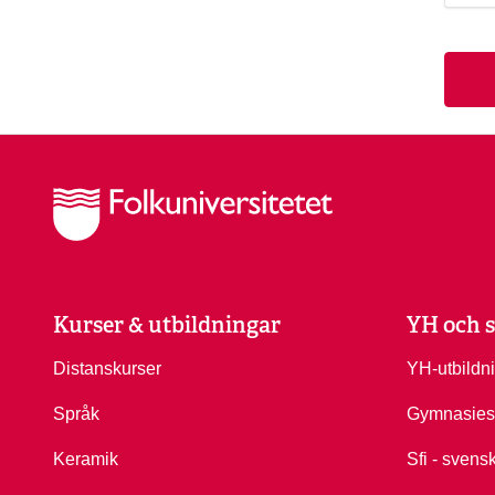
Kurser & utbildningar
YH och s
Distanskurser
YH-utbildn
Språk
Gymnasies
Keramik
Sfi - svens