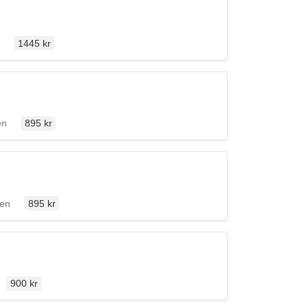
Ordinarie pris
llen
1445 kr
Ordinarie pris
fällen
en
895 kr
Ordinarie pris
fällen
len
895 kr
Ordinarie pris
n
900 kr