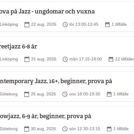
ova på Jazz - ungdomar och vuxna
Plats
Startdatum
Tid
Antal tillfäll
Linköping
22 aug. 2026
lör 13:00-13:45
1 tillfälle
reetjazz 6-8 år
Plats
Startdatum
Tid
Antal tillfä
Linköping
31 aug. 2026
mån 17:15-18:00
12 tillfälle
ntemporary Jazz, 16+, beginner, prova på
Plats
Startdatum
Tid
Antal tillfäl
Göteborg
26 aug. 2026
ons 18:00-19:30
1 tillfälle
owjazz, 6-9 år, beginner, prova på
Plats
Startdatum
Tid
Antal tillfäl
Göteborg
30 aug. 2026
sön 12:30-13:15
1 tillfälle