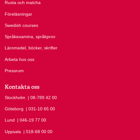
Rusta och matcha
Föreläsningar
Swedish courses
Språkexamina, språkprov
Läromedel, böcker, skrifter
Arbeta hos oss
Pressrum
Kontakta oss
Stockholm
Ring Stockholm på
| 08-789 42 00
Göteborg
Ring Göteborg på
| 031-10 65 00
Lund
Ring Lund på
| 046-19 77 00
Uppsala
Ring Uppsala på
| 018-68 00 00