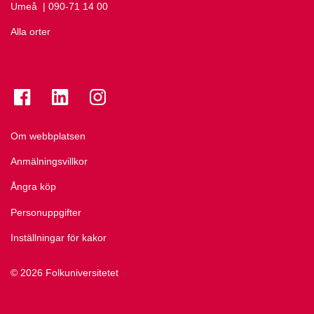
Umeå
Ring Umeå på
| 090-71 14 00
Alla orter
Se folkuniversitetet på Facebook
Se folkuniversitetet på LinkedIn
Se folkuniversitetet på Instagram
Om webbplatsen
Anmälningsvillkor
Ångra köp
Personuppgifter
Inställningar för kakor
© 2026 Folkuniversitetet