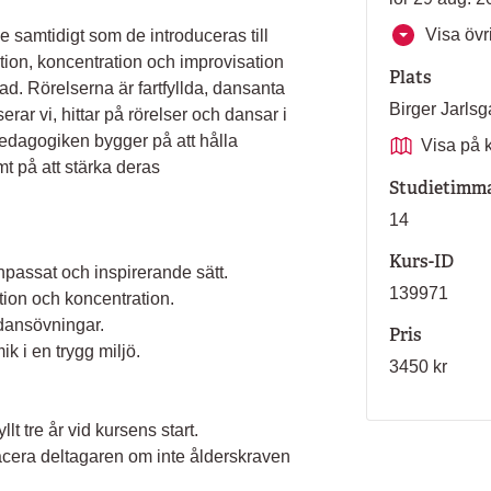
Visa övri
e samtidigt som de introduceras till
ation, koncentration och improvisation
Plats
d. Rörelserna är fartfyllda, dansanta
Birger Jarl
ar vi, hittar på rörelser och dansar i
Pedagogiken bygger på att hålla
Visa på 
t på att stärka deras
Studietimm
14
Kurs-ID
anpassat och inspirerande sätt.
139971
tion och koncentration.
dansövningar.
Pris
 i en trygg miljö.
3450 kr
lt tre år vid kursens start.
lacera deltagaren om inte ålderskraven