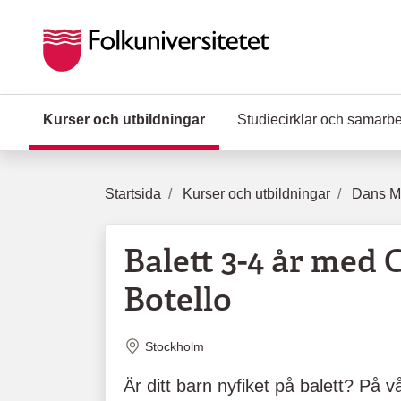
Hoppa till huvudinnehåll
Kurser och utbildningar
(Aktuell sida)
Studiecirklar och samarb
Startsida
Kurser och utbildningar
Dans Mu
Balett 3-4 år med 
Botello
Plats
Stockholm
Är ditt barn nyfiket på balett? På v