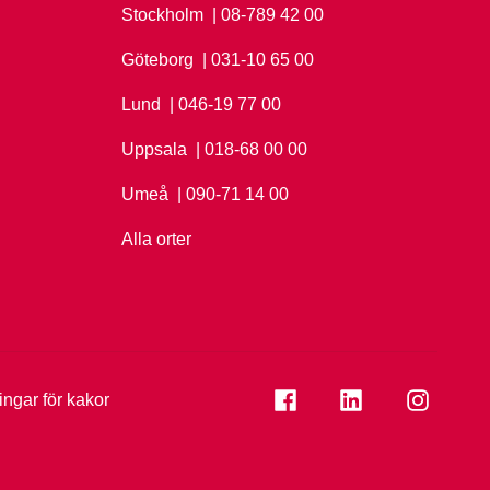
Stockholm
Ring Stockholm på
| 08-789 42 00
Göteborg
Ring Göteborg på
| 031-10 65 00
Lund
Ring Lund på
| 046-19 77 00
Uppsala
Ring Uppsala på
| 018-68 00 00
Umeå
Ring Umeå på
| 090-71 14 00
Alla orter
Se folkuniversitetet på
Se folkuniversi
Se folk
ningar för kakor