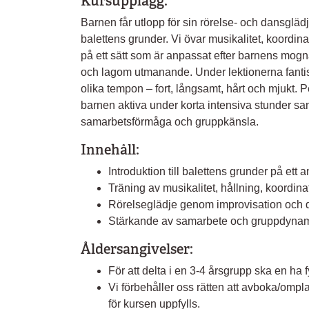
Kursupplägg:
Barnen får utlopp för sin rörelse- och dansglädj
balettens grunder. Vi övar musikalitet, koordin
på ett sätt som är anpassat efter barnens mogna
och lagom utmanande. Under lektionerna fantiser
olika tempon – fort, långsamt, hårt och mjukt. 
barnen aktiva under korta intensiva stunder sam
samarbetsförmåga och gruppkänsla.
Innehåll:
Introduktion till balettens grunder på ett 
Träning av musikalitet, hållning, koordina
Rörelseglädje genom improvisation och 
Stärkande av samarbete och gruppdynamik
Åldersangivelser:
För att delta i en 3-4 årsgrupp ska en ha fyl
Vi förbehåller oss rätten att avboka/omp
för kursen uppfylls.