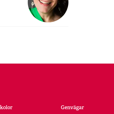
kolor
Genvägar