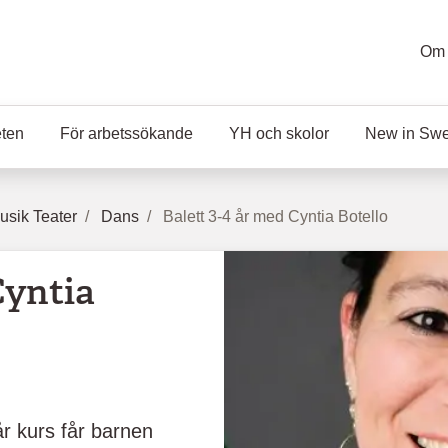
Om 
eten
För arbetssökande
YH och skolor
New in Sw
sik Teater
Dans
Balett 3-4 år med Cyntia Botello
Cyntia
år kurs får barnen