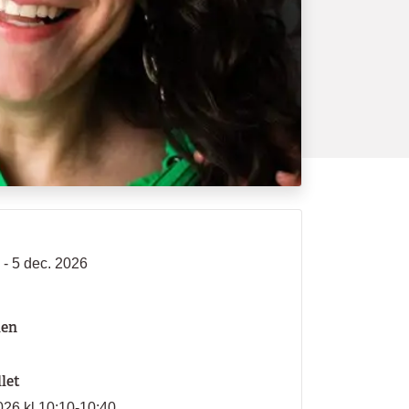
 - 5 dec. 2026
len
llet
026 kl 10:10-10:40