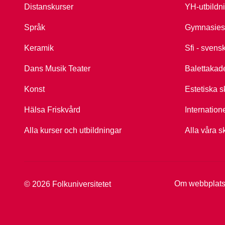
Distanskurser
YH-utbildn
Språk
Gymnasies
Keramik
Sfi - svens
Dans Musik Teater
Balettakad
Konst
Estetiska s
Hälsa Friskvård
Internation
Alla kurser och utbildningar
Alla våra s
Om webbplat
© 2026 Folkuniversitetet