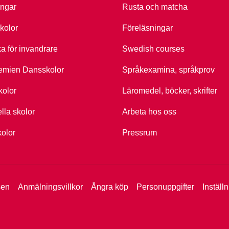
ingar
Rusta och matcha
kolor
Föreläsningar
ka för invandrare
Swedish courses
emien Dansskolor
Språkexamina, språkprov
kolor
Läromedel, böcker, skrifter
ella skolor
Arbeta hos oss
kolor
Pressrum
sen
Anmälningsvillkor
Ångra köp
Personuppgifter
Inställ