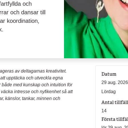
artfyllda och
rrar och dansar till
ar koordination,
k.
ageras av deltagarnas kreativitet.
Datum
att upptäcka och utveckla egna
29 aug. 2026
r både med kunskap och intuition för
ll väcka intresse och nyfikenhet så att
Lördag
ar, känslor, tankar, minnen och
Antal tillfäl
14
Första tillfä
lör 29 aug. 2