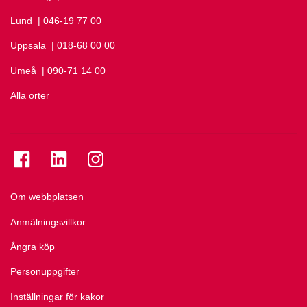
Lund
Ring Lund på
| 046-19 77 00
Uppsala
Ring Uppsala på
| 018-68 00 00
Umeå
Ring Umeå på
| 090-71 14 00
Alla orter
Se folkuniversitetet på Facebook
Se folkuniversitetet på LinkedIn
Se folkuniversitetet på Instagram
Om webbplatsen
Anmälningsvillkor
Ångra köp
Personuppgifter
Inställningar för kakor