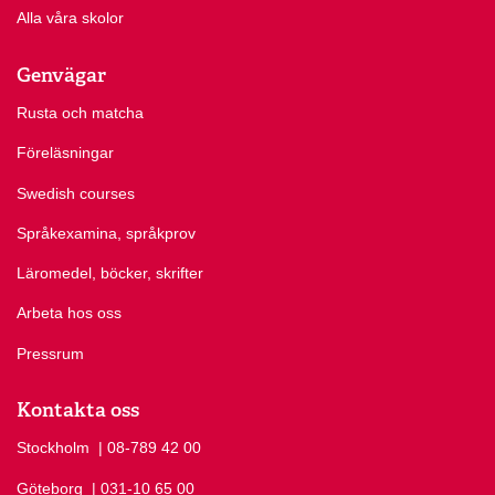
Alla våra skolor
Genvägar
Rusta och matcha
Föreläsningar
Swedish courses
Språkexamina, språkprov
Läromedel, böcker, skrifter
Arbeta hos oss
Pressrum
Kontakta oss
Stockholm
Ring Stockholm på
| 08-789 42 00
Göteborg
Ring Göteborg på
| 031-10 65 00