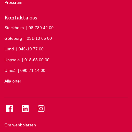
Pressrum
Kontakta oss
Stockholm
Ring Stockholm på
| 08-789 42 00
Göteborg
Ring Göteborg på
| 031-10 65 00
Lund
Ring Lund på
| 046-19 77 00
Uppsala
Ring Uppsala på
| 018-68 00 00
Umeå
Ring Umeå på
| 090-71 14 00
Alla orter
Se folkuniversitetet på Facebook
Se folkuniversitetet på LinkedIn
Se folkuniversitetet på Instagram
Om webbplatsen