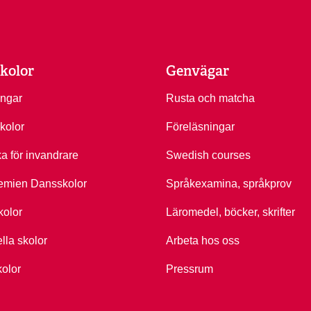
kolor
Genvägar
ingar
Rusta och matcha
kolor
Föreläsningar
ka för invandrare
Swedish courses
emien Dansskolor
Språkexamina, språkprov
kolor
Läromedel, böcker, skrifter
ella skolor
Arbeta hos oss
kolor
Pressrum