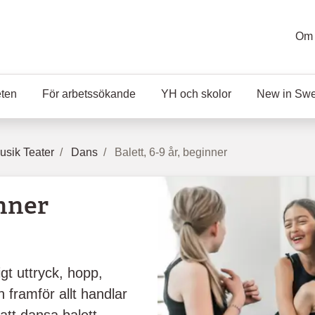
Om 
eten
För arbetssökande
YH och skolor
New in Sw
sik Teater
Dans
Balett, 6-9 år, beginner
inner
igt uttryck, hopp,
 framför allt handlar