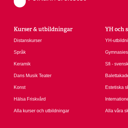
Kurser & utbildningar
YH och s
Distanskurser
YH-utbildn
Språk
Gymnasies
Keramik
Sfi - svens
Dans Musik Teater
Balettakad
Konst
Estetiska s
Hälsa Friskvård
Internation
Alla kurser och utbildningar
Alla våra s