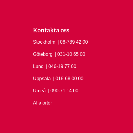
Kontakta oss
Stockholm
Ring Stockholm på
| 08-789 42 00
Göteborg
Ring Göteborg på
| 031-10 65 00
Lund
Ring Lund på
| 046-19 77 00
Uppsala
Ring Uppsala på
| 018-68 00 00
Umeå
Ring Umeå på
| 090-71 14 00
Alla orter