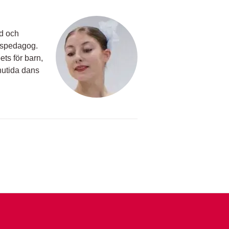
nd och
nspedagog.
ets för barn,
nutida dans