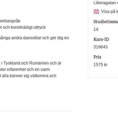
Liberagata
Visa på 
rörelsespråk
Studietimm
och konstnärligt uttryck
14
 många andra dansstilar och ger dig en
Kurs-ID
319643
Pris
na i Tyskland och Rumänien och är
1575 kr
or erfarenhet och en varm
t alla känner sig välkomna och