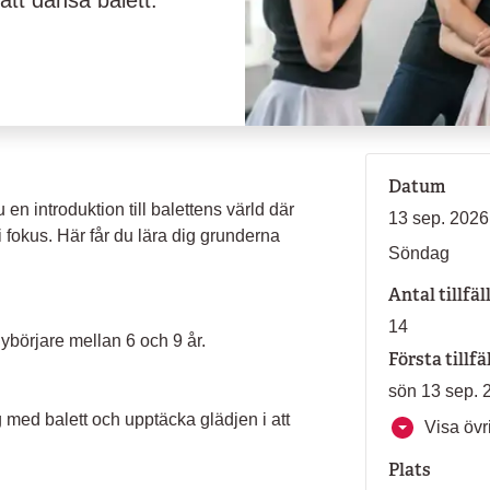
att dansa balett.
Datum
en introduktion till balettens värld där
13 sep. 2026
i fokus. Här får du lära dig grunderna
Söndag
Antal tillfäl
14
nybörjare mellan 6 och 9 år.
Första tillfä
sön 13 sep. 
 med balett och upptäcka glädjen i att
Visa övri
Plats