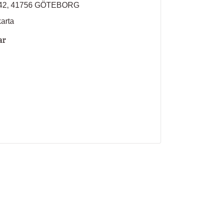
n 42, 41756 GÖTEBORG
karta
ar