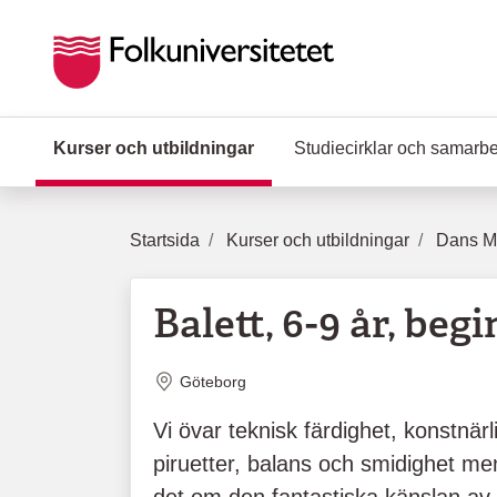
Hoppa till huvudinnehåll
Kurser och utbildningar
(Aktuell sida)
Studiecirklar och samarb
Startsida
Kurser och utbildningar
Dans Mu
Balett, 6-9 år, beg
Plats
Göteborg
Vi övar teknisk färdighet, konstnärl
piruetter, balans och smidighet men