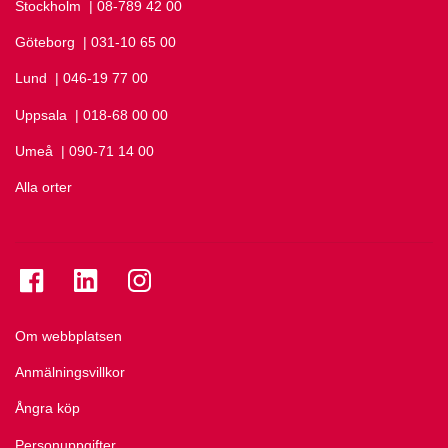
Stockholm
Ring Stockholm på
| 08-789 42 00
Göteborg
Ring Göteborg på
| 031-10 65 00
Lund
Ring Lund på
| 046-19 77 00
Uppsala
Ring Uppsala på
| 018-68 00 00
Umeå
Ring Umeå på
| 090-71 14 00
Alla orter
Se folkuniversitetet på Facebook
Se folkuniversitetet på LinkedIn
Se folkuniversitetet på Instagram
Om webbplatsen
Anmälningsvillkor
Ångra köp
Personuppgifter