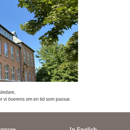
sledare,
r vi överens om en tid som passar.
yggare
In English