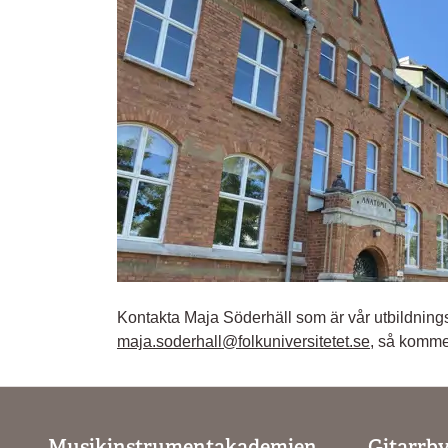
Kontakta
Maja Söderhäll som är vår utbildning
maja.soderhall@folkuniversitetet.se
, så komme
Musikinstrumentakademien
Gitarrb