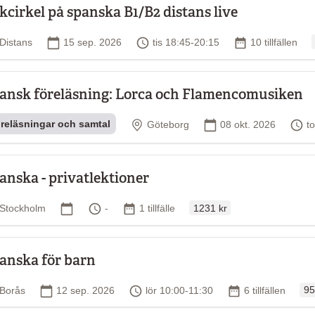
kcirkel på spanska B1/B2 distans live
Plats
Startdatum
Tid
Antal tillfällen
Distans
15 sep. 2026
tis 18:45-20:15
10 tillfällen
ansk föreläsning: Lorca och Flamencomusiken
Plats
Startdatum
T
reläsningar och samtal
Göteborg
08 okt. 2026
t
anska - privatlektioner
Ordinarie pris
Plats
Startdatum
Tid
Antal tillfällen
Stockholm
-
1 tillfälle
1231 kr
anska för barn
Ord
Plats
Startdatum
Tid
Antal tillfällen
Borås
12 sep. 2026
lör 10:00-11:30
6 tillfällen
95