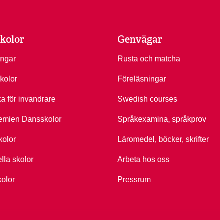
kolor
Genvägar
ingar
Rusta och matcha
kolor
Föreläsningar
ka för invandrare
Swedish courses
emien Dansskolor
Språkexamina, språkprov
kolor
Läromedel, böcker, skrifter
ella skolor
Arbeta hos oss
kolor
Pressrum