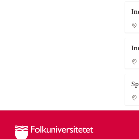
In
In
Sp