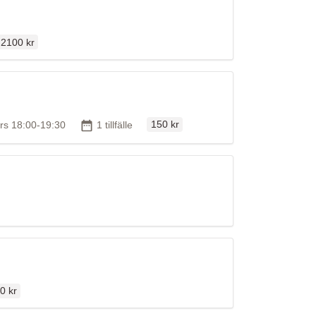
Ordinarie pris
2100 kr
Ordinarie pris
id
Antal tillfällen
ors 18:00-19:30
1 tillfälle
150 kr
inarie pris
0 kr