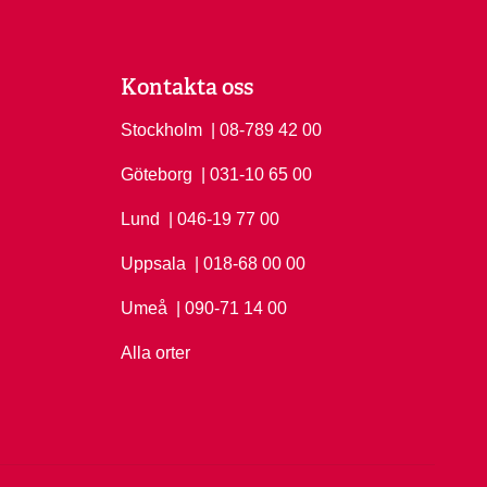
Kontakta oss
Stockholm
Ring Stockholm på
| 08-789 42 00
Göteborg
Ring Göteborg på
| 031-10 65 00
Lund
Ring Lund på
| 046-19 77 00
Uppsala
Ring Uppsala på
| 018-68 00 00
Umeå
Ring Umeå på
| 090-71 14 00
Alla orter