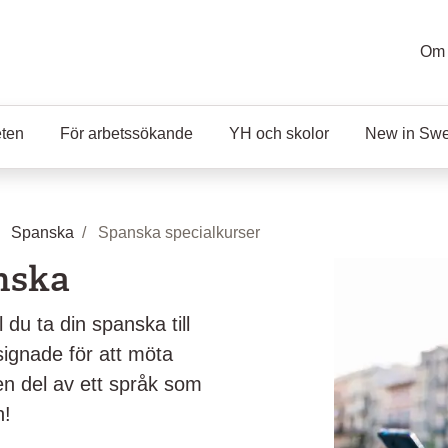
Om 
eten
För arbetssökande
YH och skolor
New in Sw
Spanska
Spanska specialkurser
anska
 du ta din spanska till
signade för att möta
en del av ett språk som
n!