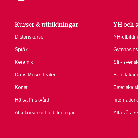
Kurser & utbildningar
YH och s
Distanskurser
YH-utbildn
Språk
Gymnasies
Keramik
Sfi - svens
Dans Musik Teater
Balettakad
Konst
Estetiska s
Hälsa Friskvård
Internation
Alla kurser och utbildningar
Alla våra s