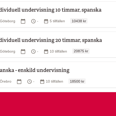
dividuell undervisning 10 timmar, spanska
Ordinarie pris
Plats
Startdatum
Tid
Antal tillfällen
Göteborg
-
5 tillfällen
10438 kr
dividuell undervisning 20 timmar, spanska
Ordinarie pris
Plats
Startdatum
Tid
Antal tillfällen
Göteborg
-
10 tillfällen
20875 kr
anska - enskild undervisning
Ordinarie pris
Plats
Startdatum
Tid
Antal tillfällen
Örebro
-
10 tillfällen
18500 kr