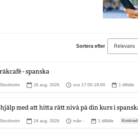
Sortera efter
råkcafé - spanska
Plats
Startdatum
Tid
Antal tillfä
Stockholm
26 aug. 2026
ons 17:00-18:00
1 tillfälle
 hjälp med att hitta rätt nivå på din kurs i spansk
Ordinari
Plats
Startdatum
Tid
Antal tillfällen
Stockholm
24 aug. 2026
mån -
1 tillfälle
Kostnads