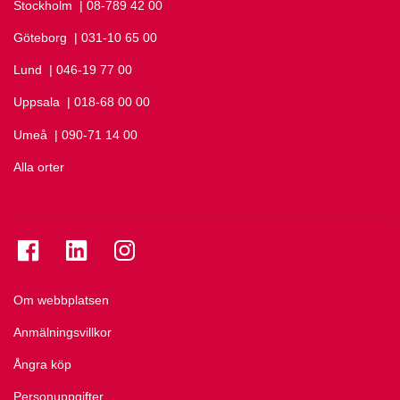
Stockholm
Ring Stockholm på
| 08-789 42 00
Göteborg
Ring Göteborg på
| 031-10 65 00
Lund
Ring Lund på
| 046-19 77 00
Uppsala
Ring Uppsala på
| 018-68 00 00
Umeå
Ring Umeå på
| 090-71 14 00
Alla orter
Se folkuniversitetet på Facebook
Se folkuniversitetet på LinkedIn
Se folkuniversitetet på Instagram
Om webbplatsen
Anmälningsvillkor
Ångra köp
Personuppgifter