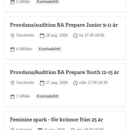
Antal tillfällen
1 tillfälle
Kostnadsfritt
Provdans/audition BA Prepare Junior 9-11 år
Plats
Startdatum
Tid
Stockholm
18 aug. 2026
tis 17:45-19:00
Ordinarie pris
Antal tillfällen
4 tillfällen
Kostnadsfritt
Provdans/Audition BA Prepare Youth 12-15 år
Plats
Startdatum
Tid
Stockholm
17 aug. 2026
mån 17:00-18:30
Ordinarie pris
Antal tillfällen
1 tillfälle
Kostnadsfritt
Feminine spark - för kvinnor från 25 år
Plats
Startdatum
Tid