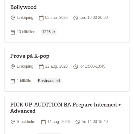
Bollywood
Plats
Startdatum
Tid
Linköping
03 sep. 2026
tors 19:00-20:30
Ordinarie pris
Antal tillfällen
10 tillfällen
1225 kr
Prova på K-pop
Plats
Startdatum
Tid
Linköping
22 aug. 2026
lör 13:00-13:45
Ordinarie pris
Antal tillfällen
1 tillfälle
Kostnadsfritt
PICK UP-AUDITION BA Prepare Intermed +
Advanced
Plats
Startdatum
Tid
Stockholm
14 aug. 2026
fre 14:00-15:40
Ordinarie pris