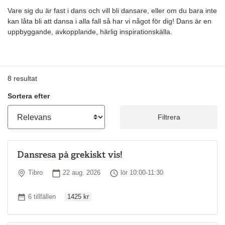
Vare sig du är fast i dans och vill bli dansare, eller om du bara inte
kan låta bli att dansa i alla fall så har vi något för dig! Dans är en
uppbyggande, avkopplande, härlig inspirationskälla.
8
resultat
Sortera efter
Filtrera
Dansresa på grekiskt vis!
Plats
Startdatum
Tid
Tibro
22 aug. 2026
lör 10:00-11:30
Ordinarie pris
Antal tillfällen
6 tillfällen
1425 kr