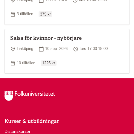
Linköping
11 nov. 2026
ons 18:00-19:00
Ordinarie pris
Antal tillfällen
3 tillfällen
375 kr
Salsa för kvinnor - nybörjare
Plats
Startdatum
Tid
Linköping
10 sep. 2026
tors 17:00-18:00
Ordinarie pris
Antal tillfällen
10 tillfällen
1225 kr
Kurser & utbildningar
Distanskurser