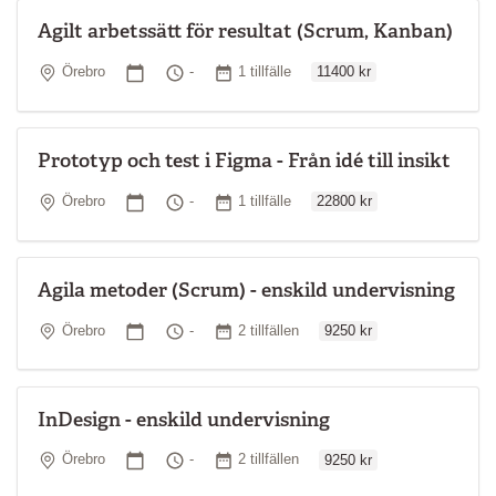
Agilt arbetssätt för resultat (Scrum, Kanban)
Ordinarie pris
Plats
Startdatum
Tid
Antal tillfällen
Örebro
-
1 tillfälle
11400 kr
Prototyp och test i Figma - Från idé till insikt
Ordinarie pris
Plats
Startdatum
Tid
Antal tillfällen
Örebro
-
1 tillfälle
22800 kr
Agila metoder (Scrum) - enskild undervisning
Ordinarie pris
Plats
Startdatum
Tid
Antal tillfällen
Örebro
-
2 tillfällen
9250 kr
InDesign - enskild undervisning
Ordinarie pris
Plats
Startdatum
Tid
Antal tillfällen
Örebro
-
2 tillfällen
9250 kr