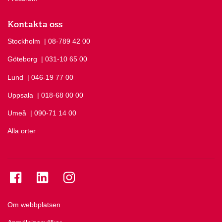
Kontakta oss
Stockholm
Ring Stockholm på
| 08-789 42 00
Göteborg
Ring Göteborg på
| 031-10 65 00
Lund
Ring Lund på
| 046-19 77 00
Uppsala
Ring Uppsala på
| 018-68 00 00
Umeå
Ring Umeå på
| 090-71 14 00
Alla orter
Se folkuniversitetet på Facebook
Se folkuniversitetet på LinkedIn
Se folkuniversitetet på Instagram
Om webbplatsen