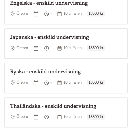
Engelska - enskild undervisning
Ordinarie pris
Plats
Startdatum
Tid
Antal tillfällen
Örebro
-
10 tillfällen
18500 kr
Japanska - enskild undervisning
Ordinarie pris
Plats
Startdatum
Tid
Antal tillfällen
Örebro
-
10 tillfällen
18500 kr
Ryska - enskild undervisning
Ordinarie pris
Plats
Startdatum
Tid
Antal tillfällen
Örebro
-
10 tillfällen
18500 kr
Thailändska - enskild undervisning
Ordinarie pris
Plats
Startdatum
Tid
Antal tillfällen
Örebro
-
10 tillfällen
18500 kr