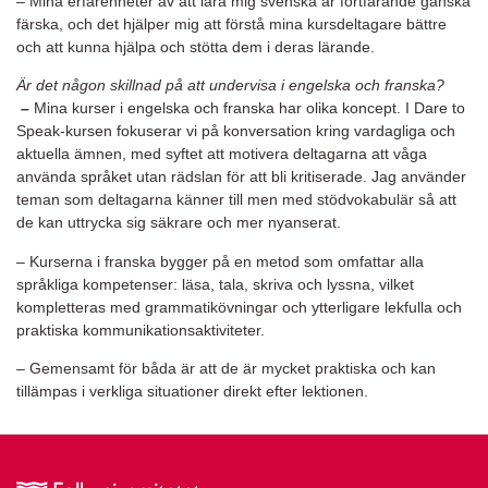
– Mina erfarenheter av att lära mig svenska är fortfarande ganska
färska, och det hjälper mig att förstå mina kursdeltagare bättre
och att kunna hjälpa och stötta dem i deras lärande.
Är det någon skillnad på att undervisa i engelska och franska?
–
Mina kurser i engelska och franska har olika koncept. I Dare to
Speak-kursen fokuserar vi på konversation kring vardagliga och
aktuella ämnen, med syftet att motivera deltagarna att våga
använda språket utan rädslan för att bli kritiserade. Jag använder
teman som deltagarna känner till men med stödvokabulär så att
de kan uttrycka sig säkrare och mer nyanserat.
– Kurserna i franska bygger på en metod som omfattar alla
språkliga kompetenser: läsa, tala, skriva och lyssna, vilket
kompletteras med grammatikövningar och ytterligare lekfulla och
praktiska kommunikationsaktiviteter.
– Gemensamt för båda är att de är mycket praktiska och kan
tillämpas i verkliga situationer direkt efter lektionen.