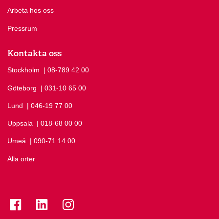
Arbeta hos oss
Pressrum
Kontakta oss
Stockholm
Ring Stockholm på
| 08-789 42 00
Göteborg
Ring Göteborg på
| 031-10 65 00
Lund
Ring Lund på
| 046-19 77 00
Uppsala
Ring Uppsala på
| 018-68 00 00
Umeå
Ring Umeå på
| 090-71 14 00
Alla orter
Se folkuniversitetet på Facebook
Se folkuniversitetet på LinkedIn
Se folkuniversitetet på Instagram