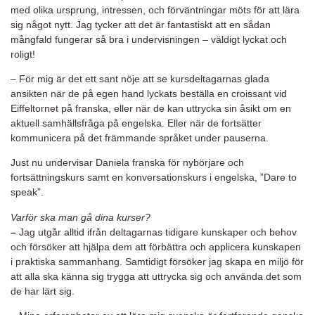
med olika ursprung, intressen, och förväntningar möts för att lära
sig något nytt. Jag tycker att det är fantastiskt att en sådan
mångfald fungerar så bra i undervisningen – väldigt lyckat och
roligt!
– För mig är det ett sant nöje att se kursdeltagarnas glada
ansikten när de på egen hand lyckats beställa en croissant vid
Eiffeltornet på franska, eller när de kan uttrycka sin åsikt om en
aktuell samhällsfråga på engelska. Eller när de fortsätter
kommunicera på det främmande språket under pauserna.
Just nu undervisar Daniela franska för nybörjare och
fortsättningskurs samt en konversationskurs i engelska, ”Dare to
speak”.
Varför ska man gå dina kurser?
–
Jag utgår alltid ifrån deltagarnas tidigare kunskaper och behov
och försöker att hjälpa dem att förbättra och applicera kunskapen
i praktiska sammanhang. Samtidigt försöker jag skapa en miljö för
att alla ska känna sig trygga att uttrycka sig och använda det som
de har lärt sig.