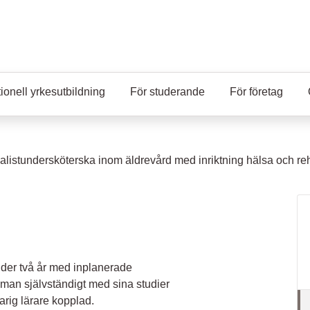
ionell yrkesutbildning
För studerande
För företag
alistundersköterska inom äldrevård med inriktning hälsa och reh
nder två år med inplanerade
r man självständigt med sina studier
varig lärare kopplad.