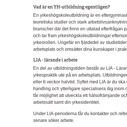
Vad är en YH-utbildning egentligen?
En yrkeshögskoleutbildning är en eftergymnas
teoretiska studier och stark arbetslivsanknytni
branscher där det finns en uttalad efterfrågan 
och tar fram yrkeshögskoleutbildningar eftersom
yrkesrollen. Ungefär en fjärdedel av studietide
arbetsplats och omsätter dina kunskaper i prak
LIA - lärande i arbete
En del av utbildningstiden består av LIA - Läran
yrkespraktik ute på en arbetsplats. Utbildninge
eller 6 veckor halvtid. Syftet med LIA är du ska ge
handling och ytterligare specialisera dig inom 
får möjlighet att utveckla ett hälsofrämjande oc
arbetssätt samt din yrkesidentitet.
Under LIA-perioderna får du kontakter och refe
senare söker arbete.