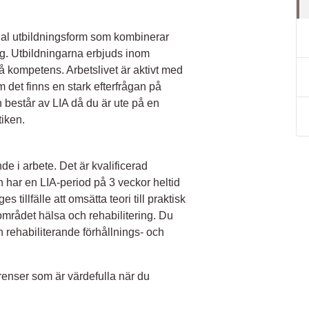
ial utbildningsform som kombinerar
ng. Utbildningarna erbjuds inom
på kompetens. Arbetslivet är aktivt med
 det finns en stark efterfrågan på
n består av LIA då du är ute på en
tiken.
de i arbete. Det är kvalificerad
n har en LIA-period på 3 veckor heltid
s tillfälle att omsätta teori till praktisk
området hälsa och rehabilitering. Du
h rehabiliterande förhållnings- och
renser som är värdefulla när du