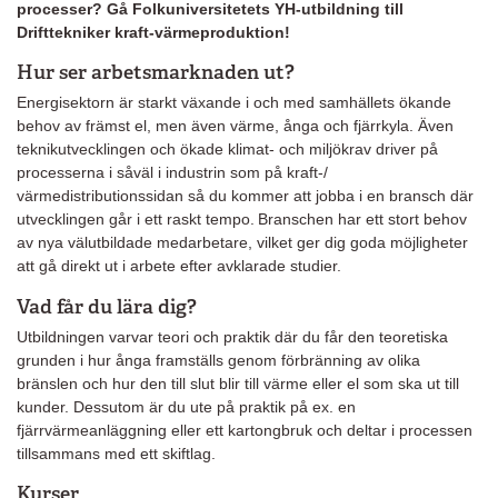
processer? Gå Folkuniversitetets YH-utbildning till
Drifttekniker kraft-värmeproduktion!
Hur ser arbetsmarknaden ut?
Energisektorn är starkt växande i och med samhällets ökande
behov av främst el, men även värme, ånga och fjärrkyla. Även
teknikutvecklingen och ökade klimat- och miljökrav driver på
processerna i såväl i industrin som på kraft-/
värmedistributionssidan så du kommer att jobba i en bransch där
utvecklingen går i ett raskt tempo. Branschen har ett stort behov
av nya välutbildade medarbetare, vilket ger dig goda möjligheter
att gå direkt ut i arbete efter avklarade studier.
Vad får du lära dig?
Utbildningen varvar teori och praktik där du får den teoretiska
grunden i hur ånga framställs genom förbränning av olika
bränslen och hur den till slut blir till värme eller el som ska ut till
kunder. Dessutom är du ute på praktik på ex. en
fjärrvärmeanläggning eller ett kartongbruk och deltar i processen
tillsammans med ett skiftlag.
Kurser