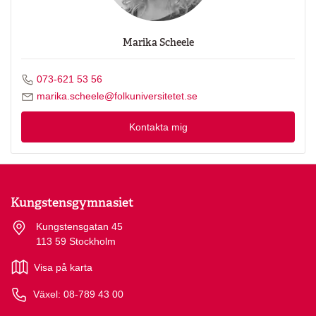
Marika Scheele
Ring Marika Scheele på
073-621 53 56
Skicka mejl till Marika Scheele
marika.scheele@folkuniversitetet.se
Kontakta mig
Kungstensgymnasiet
Kungstensgatan 45
113 59 Stockholm
Visa på karta
Växel: 08-789 43 00