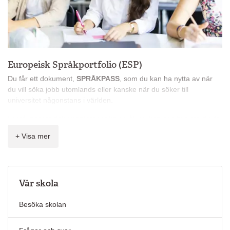
Europeisk Språkportfolio (ESP)
Du får ett dokument,
SPRÅKPASS
, som du kan ha nytta av när
du vill söka jobb utomlands eller kanske när du söker till
universitet någonstans i världen.
I språkpasset dokumenteras vilka språk du kan och hur bra du är.
Språkpasset är ett gångbart dokument i Europa.
+ Visa mer
Vad?
Ett sätt att dokumentera vad man kan på olika språk.
Varför?
Vår skola
Grundtankarna i de svenska kursplanerna stämmer överens med
Besöka skolan
grundtankarna i ESP.
Internationellt gångbart dokument.