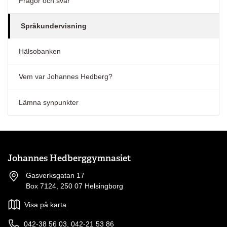
Frågor och svar
Pedagogiska funktionen är viktig.
Eleven får struktur i inlärningen.
Interkulturella färdigheter betonas.
Språkundervisning
Den praktiska nyttan av språket står i fokus.
Hälsobanken
Vem var Johannes Hedberg?
Lämna synpunkter
Johannes Hedberggymnasiet
Gasverksgatan 17
Box 7124, 250 07 Helsingborg
Visa på karta
042-38 56 03, 042-21 53 86