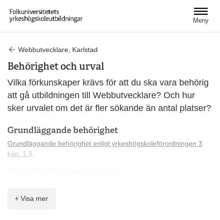
Hoppa till huvudinnehåll
Meny
Webbutvecklare, Karlstad
Behörighet och urval
Vilka förkunskaper krävs för att du ska vara behörig
att gå utbildningen till Webbutvecklare? Och hur
sker urvalet om det är fler sökande än antal platser?
Grundläggande behörighet
Grundläggande behörighet enligt yrkeshögskoleförordningen 3
kap. 1 §
.
Särskilda förkunskapskrav
Lägst betyget E i Programmering 1 eller motsvarande.
+ Visa mer
Bifoga i ansökan
I din ansökan ska du bifoga betyg/intyg som styrker din