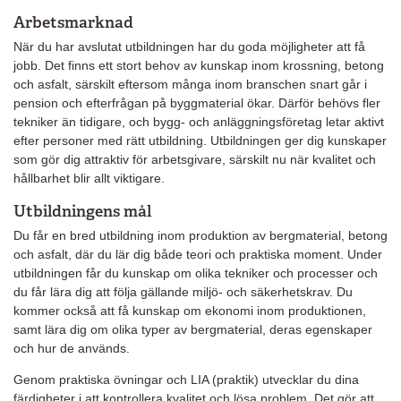
Arbetsmarknad
När du har avslutat utbildningen har du goda möjligheter att få
jobb. Det finns ett stort behov av kunskap inom krossning, betong
och asfalt, särskilt eftersom många inom branschen snart går i
pension och efterfrågan på byggmaterial ökar. Därför behövs fler
tekniker än tidigare, och bygg- och anläggningsföretag letar aktivt
efter personer med rätt utbildning. Utbildningen ger dig kunskaper
som gör dig attraktiv för arbetsgivare, särskilt nu när kvalitet och
hållbarhet blir allt viktigare.
Utbildningens mål
Du får en bred utbildning inom produktion av bergmaterial, betong
och asfalt, där du lär dig både teori och praktiska moment. Under
utbildningen får du kunskap om olika tekniker och processer och
du får lära dig att följa gällande miljö- och säkerhetskrav. Du
kommer också att få kunskap om ekonomi inom produktionen,
samt lära dig om olika typer av bergmaterial, deras egenskaper
och hur de används.
Genom praktiska övningar och LIA (praktik) utvecklar du dina
färdigheter i att kontrollera kvalitet och lösa problem. Det gör att