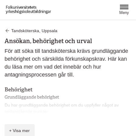
Hoppa till huvudinnehåll
Meny
Tandsköterska, Uppsala
Ansökan, behörighet och urval
För att söka till tandsköterska krävs grundläggande
behörighet och särskilda förkunskapskrav. Här kan
du läsa mer om vad det innebär och hur
antagningsprocessen går till.
Behörighet
Grundläggande behörighet
Du har grundläggande behörighet om du uppfyller något av
nedanstående punkter:
Du har avlagt en gymnasieexamen i gymnasieskolan eller
inom kommunal vuxenutbildning.
+ Visa mer
Du har fått slutbetyg från ett fullständigt nationellt eller