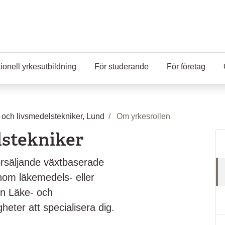
ionell yrkesutbildning
För studerande
För företag
 och livsmedelstekniker, Lund
Om yrkesrollen
lstekniker
torsäljande växtbaserade
inom läkemedels- eller
en Läke- och
heter att specialisera dig.