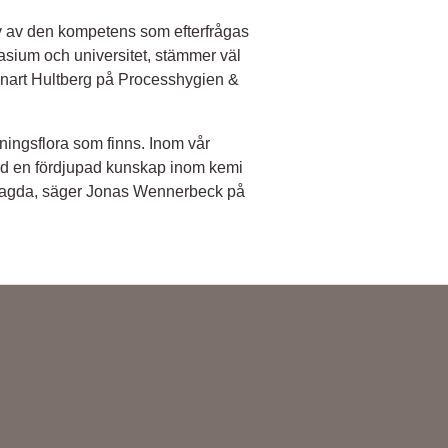
v av den kompetens som efterfrågas
asium och universitet, stämmer väl
nnart Hultberg på Processhygien &
dningsflora som finns. Inom vår
med en fördjupad kunskap inom kemi
t lagda, säger Jonas Wennerbeck på