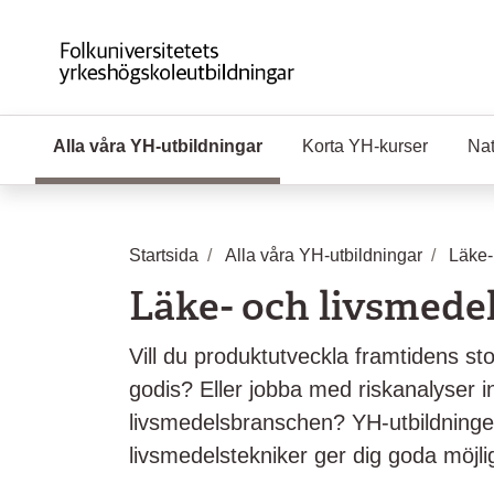
Hoppa till huvudinnehåll
Alla våra YH-utbildningar
(Aktuell sida)
Korta YH-kurser
Nat
Startsida
Alla våra YH-utbildningar
Läke-
Läke- och livsmede
Vill du produktutveckla framtidens s
godis? Eller jobba med riskanalyser 
livsmedelsbranschen? YH-utbildning
livsmedelstekniker ger dig goda möjlig